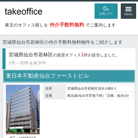
0
件
お気に入り
仲介手数料無料
東京のオフィス探しを
でご案内します
宮城県仙台市若林区の仲介手数料無料物件
をご紹介します
宮城県仙台市若林区
1
の賃貸オフィス
件が該当しました。
1件～30件を表示中
東日本不動産仙台ファーストビル
住所
宮城県仙台市若林区清水小路6-1
交通
南北線(仙台市営地下鉄)「五橋」徒歩1分
竣工：1988年02月