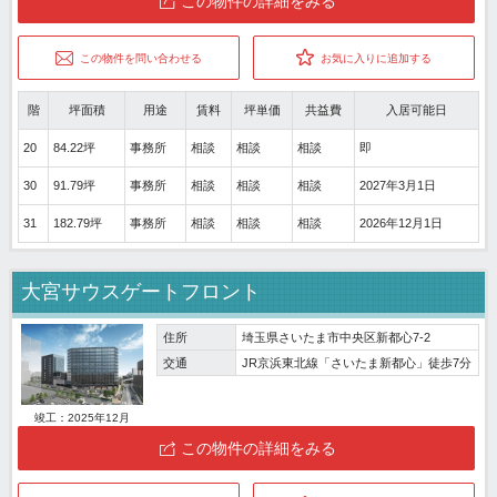
この物件の詳細をみる
この物件を問い合わせる
お気に入りに追加する
階
坪面積
用途
賃料
坪単価
共益費
入居可能日
20
84.22坪
事務所
相談
相談
相談
即
30
91.79坪
事務所
相談
相談
相談
2027年3月1日
31
182.79坪
事務所
相談
相談
相談
2026年12月1日
大宮サウスゲートフロント
住所
埼玉県さいたま市中央区新都心7-2
交通
JR京浜東北線「さいたま新都心」徒歩7分
竣工：2025年12月
この物件の詳細をみる