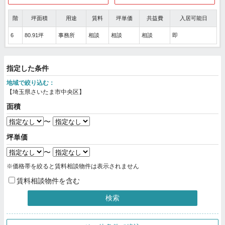
階
坪面積
用途
賃料
坪単価
共益費
入居可能日
6
80.91坪
事務所
相談
相談
相談
即
指定した条件
地域で絞り込む：
【埼玉県さいたま市中央区】
面積
〜
坪単価
〜
※価格帯を絞ると賃料相談物件は表示されません
賃料相談物件を含む
検索