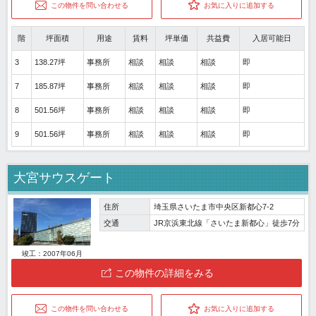
この物件を問い合わせる
お気に入りに追加する
階
坪面積
用途
賃料
坪単価
共益費
入居可能日
3
138.27坪
事務所
相談
相談
相談
即
7
185.87坪
事務所
相談
相談
相談
即
8
501.56坪
事務所
相談
相談
相談
即
9
501.56坪
事務所
相談
相談
相談
即
大宮サウスゲート
住所
埼玉県さいたま市中央区新都心7-2
交通
JR京浜東北線「さいたま新都心」徒歩7分
竣工：2007年06月
この物件の詳細をみる
この物件を問い合わせる
お気に入りに追加する