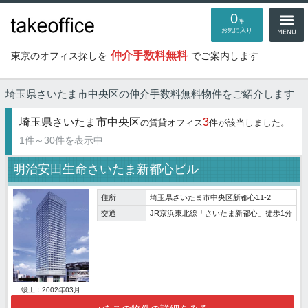
0
件
お気に入り
仲介手数料無料
東京のオフィス探しを
でご案内します
埼玉県さいたま市中央区の仲介手数料無料物件
をご紹介します
埼玉県さいたま市中央区
3
の賃貸オフィス
件が該当しました。
1件～30件を表示中
明治安田生命さいたま新都心ビル
住所
埼玉県さいたま市中央区新都心11-2
交通
JR京浜東北線「さいたま新都心」徒歩1分
竣工：2002年03月