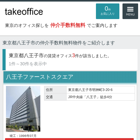
0
件
お気に入り
仲介手数料無料
東京のオフィス探しを
でご案内します
東京都八王子市の仲介手数料無料物件
をご紹介します
東京都八王子市
3
の賃貸オフィス
件が該当しました。
1件～30件を表示中
八王子ファーストスクエア
住所
東京都八王子市明神町3-20-6
交通
JR中央線「八王子」徒歩4分
竣工：1996年07月