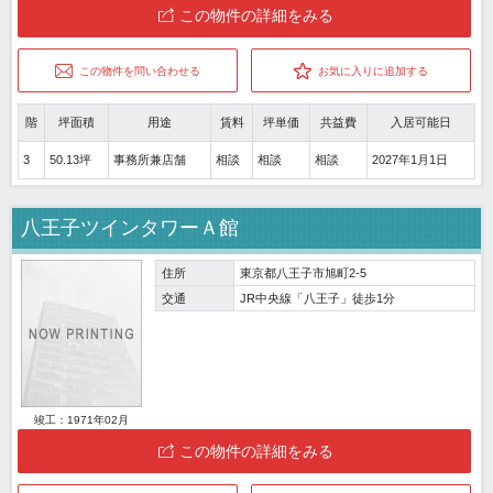
この物件の詳細をみる
この物件を問い合わせる
お気に入りに追加する
階
坪面積
用途
賃料
坪単価
共益費
入居可能日
3
50.13坪
事務所兼店舗
相談
相談
相談
2027年1月1日
八王子ツインタワーＡ館
住所
東京都八王子市旭町2-5
交通
JR中央線「八王子」徒歩1分
竣工：1971年02月
この物件の詳細をみる