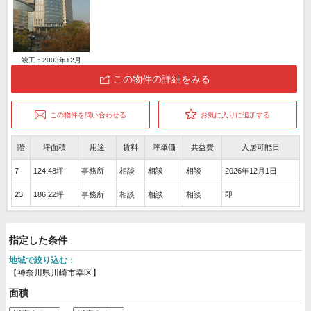
竣工：2003年12月
この物件の詳細をみる
この物件を問い合わせる
お気に入りに追加する
階
坪面積
用途
賃料
坪単価
共益費
入居可能日
7
124.48坪
事務所
相談
相談
相談
2026年12月1日
23
186.22坪
事務所
相談
相談
相談
即
指定した条件
地域で絞り込む：
【神奈川県川崎市幸区】
面積