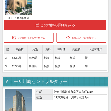
竣工：1988年02月
この物件の詳細をみる
この物件を問い合わせる
お気に入りに追加する
階
坪面積
用途
賃料
坪単価
共益費
入居可能日
3
63.51坪
事務所
相談
相談
相談
即
9
283.5坪
事務所
相談
相談
相談
即
ミューザ川崎セントラルタワー
住所
神奈川県川崎市幸区大宮町1310
交通
JR東海道線「川崎」徒歩1分