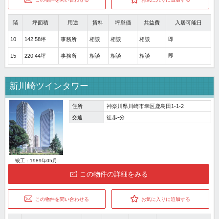
階
坪面積
用途
賃料
坪単価
共益費
入居可能日
10
142.58坪
事務所
相談
相談
相談
即
15
220.44坪
事務所
相談
相談
相談
即
新川崎ツインタワー
住所
神奈川県川崎市幸区鹿島田1-1-2
交通
徒歩-分
竣工：1989年05月
この物件の詳細をみる
この物件を問い合わせる
お気に入りに追加する