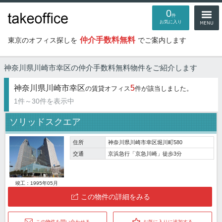
0
件
お気に入り
仲介手数料無料
東京のオフィス探しを
でご案内します
神奈川県川崎市幸区の仲介手数料無料物件
をご紹介します
神奈川県川崎市幸区
5
の賃貸オフィス
件が該当しました。
1件～30件を表示中
ソリッドスクエア
住所
神奈川県川崎市幸区堀川町580
交通
京浜急行「京急川崎」徒歩3分
竣工：1995年05月
この物件の詳細をみる
この物件を問い合わせる
お気に入りに追加する