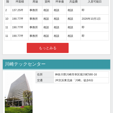
階
坪面積
用途
賃料
坪単価
共益費
入居可能日
2
137.25坪
事務所
相談
相談
相談
即
10
190.77坪
事務所
相談
相談
相談
2026年10月1日
11
190.77坪
事務所
相談
相談
相談
即
11
190.77坪
事務所
相談
相談
相談
即
もっとみる
川崎テックセンター
住所
神奈川県川崎市幸区堀川町580-16
交通
JR京浜東北線「川崎」徒歩6分