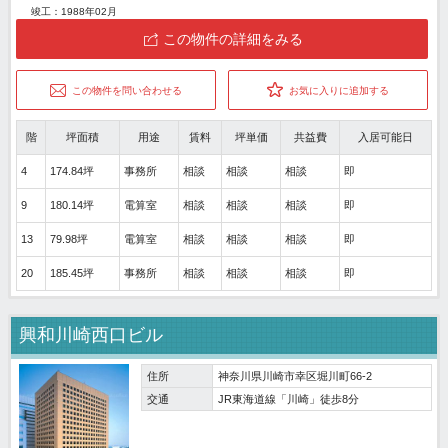
竣工：1988年02月
この物件の詳細をみる
この物件を問い合わせる
お気に入りに追加する
階
坪面積
用途
賃料
坪単価
共益費
入居可能日
4
174.84坪
事務所
相談
相談
相談
即
9
180.14坪
電算室
相談
相談
相談
即
13
79.98坪
電算室
相談
相談
相談
即
20
185.45坪
事務所
相談
相談
相談
即
興和川崎西口ビル
住所
神奈川県川崎市幸区堀川町66-2
交通
JR東海道線「川崎」徒歩8分