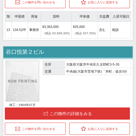
この物件を問い合わせる
お気に入りに追加する
階
坪面積
用途
賃料
坪単価
共益費
入居可能日
¥3,363,000
¥25,000
13
134.52坪
事務所
含む
相談
（税込 ¥3,699,300)
（税込 ¥27,500)
谷口悦第２ビル
住所
大阪府大阪市中央区久太郎町3-5-26
交通
中央線(大阪市営地下鉄)「本町」徒歩3分
竣工：1964年07月
この物件の詳細をみる
この物件を問い合わせる
お気に入りに追加する