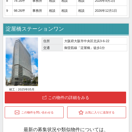
8
78.16坪
事務所
相談
相談
相談
2026年9月1日
9
98.26坪
事務所
相談
相談
相談
2026年12月1日
淀屋橋ステーションワン
住所
大阪府大阪市中央区北浜3-6-22
交通
御堂筋線「淀屋橋」徒歩1分
竣工：2025年05月
この物件の詳細をみる
この物件を問い合わせる
お気に入りに追加する
最新の募集状況や類似物件については、