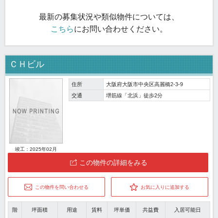
最新の募集状況や類似物件については、
こちら
にお問い合わせください。
ＣＨビル
住所
大阪府大阪市中央区高麗橋2-3-9
交通
堺筋線「北浜」徒歩2分
竣工：2025年02月
この物件の詳細をみる
この物件を問い合わせる
お気に入りに追加する
階
坪面積
用途
賃料
坪単価
共益費
入居可能日