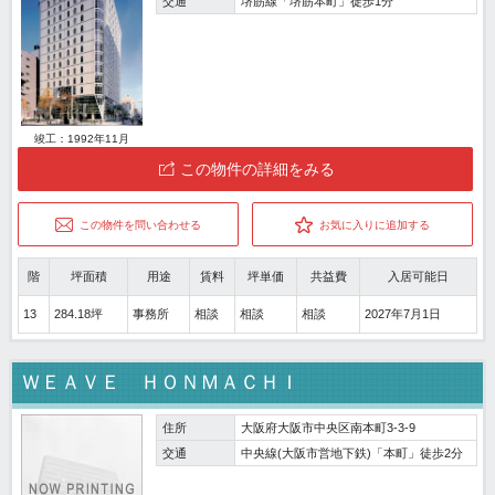
交通
堺筋線「堺筋本町」徒歩1分
竣工：1992年11月
この物件の詳細をみる
この物件を問い合わせる
お気に入りに追加する
階
坪面積
用途
賃料
坪単価
共益費
入居可能日
13
284.18坪
事務所
相談
相談
相談
2027年7月1日
ＷＥＡＶＥ ＨＯＮＭＡＣＨＩ
住所
大阪府大阪市中央区南本町3-3-9
交通
中央線(大阪市営地下鉄)「本町」徒歩2分