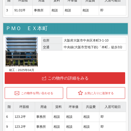
階
坪面積
用途
賃料
坪単価
共益費
入居可能日
3
91.01坪
事務所
相談
相談
相談
即
ＰＭＯ ＥＸ本町
住所
大阪府大阪市中央区本町3-1-10
交通
中央線(大阪市営地下鉄)「本町」徒歩3分
竣工：2025年04月
この物件の詳細をみる
この物件を問い合わせる
お気に入りに追加する
階
坪面積
用途
賃料
坪単価
共益費
入居可能日
6
123.2坪
事務所
相談
相談
相談
即
9
123.2坪
事務所
相談
相談
相談
即