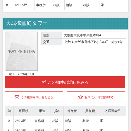
8
121.55坪
事務所
相談
相談
相談
即
大成御堂筋タワー
住所
大阪府大阪市中央区本町4
交通
中央線(大阪市営地下鉄)「本町」徒歩1分
竣工：2026年07月
この物件の詳細をみる
この物件を問い合わせる
お気に入りに追加する
階
坪面積
用途
賃料
坪単価
共益費
入居可能日
10
269.3坪
事務所
相談
相談
相談
即
11
269.3坪
事務所
相談
相談
相談
即