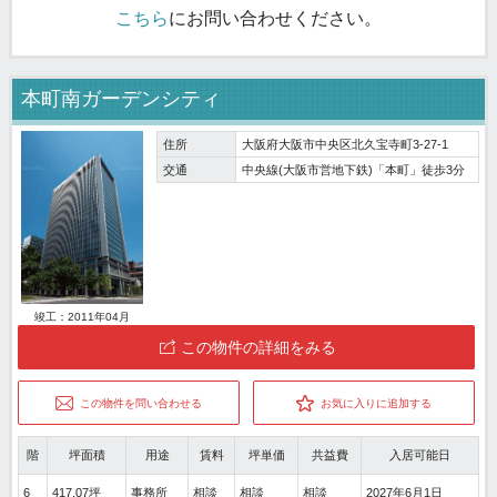
こちら
にお問い合わせください。
本町南ガーデンシティ
住所
大阪府大阪市中央区北久宝寺町3-27-1
交通
中央線(大阪市営地下鉄)「本町」徒歩3分
竣工：2011年04月
この物件の詳細をみる
この物件を問い合わせる
お気に入りに追加する
階
坪面積
用途
賃料
坪単価
共益費
入居可能日
6
417.07坪
事務所
相談
相談
相談
2027年6月1日