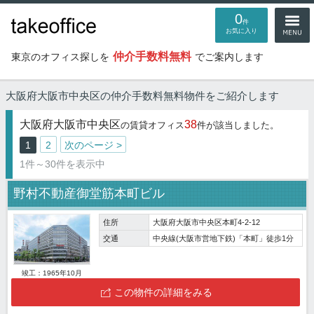
0
件
お気に入り
仲介手数料無料
東京のオフィス探しを
でご案内します
大阪府大阪市中央区の仲介手数料無料物件
をご紹介します
大阪府大阪市中央区
38
の賃貸オフィス
件が該当しました。
1
2
次のページ >
1件～30件を表示中
野村不動産御堂筋本町ビル
住所
大阪府大阪市中央区本町4-2-12
交通
中央線(大阪市営地下鉄)「本町」徒歩1分
竣工：1965年10月
この物件の詳細をみる