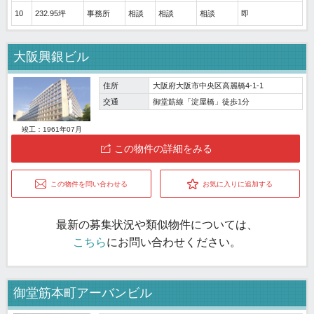
10
232.95坪
事務所
相談
相談
相談
即
大阪興銀ビル
住所
大阪府大阪市中央区高麗橋4-1-1
交通
御堂筋線「淀屋橋」徒歩1分
竣工：1961年07月
この物件の詳細をみる
この物件を問い合わせる
お気に入りに追加する
最新の募集状況や類似物件については、
こちら
にお問い合わせください。
御堂筋本町アーバンビル