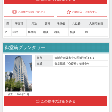
この物件を問い合わせる
お気に入りに追加する
階
坪面積
用途
賃料
坪単価
共益費
入居可能日
2
63坪
事務所
相談
相談
相談
即
御堂筋グランタワー
住所
大阪府大阪市中央区博労町3-5-1
交通
御堂筋線「心斎橋」徒歩5分
竣工：1994年01月
この物件の詳細をみる