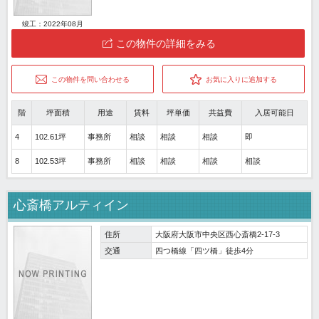
竣工：2022年08月
この物件の詳細をみる
この物件を問い合わせる
お気に入りに追加する
階
坪面積
用途
賃料
坪単価
共益費
入居可能日
4
102.61坪
事務所
相談
相談
相談
即
8
102.53坪
事務所
相談
相談
相談
相談
心斎橋アルティイン
住所
大阪府大阪市中央区西心斎橋2-17-3
交通
四つ橋線「四ツ橋」徒歩4分