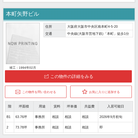
本町矢野ビル
住所
大阪府大阪市中央区南本町4-5-20
交通
中央線(大阪市営地下鉄)「本町」徒歩1分
竣工：1994年02月
この物件の詳細をみる
この物件を問い合わせる
お気に入りに追加する
階
坪面積
用途
賃料
坪単価
共益費
入居可能日
B1
63.76坪
事務所
相談
相談
相談
2026年9月初旬
2
73.78坪
事務所
相談
相談
相談
即