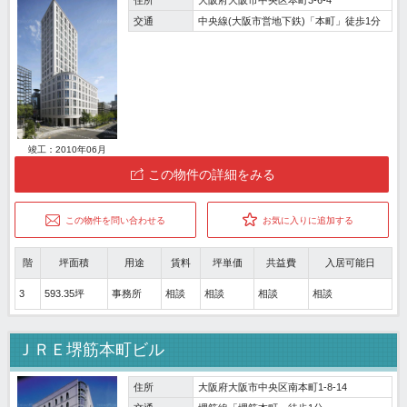
交通
中央線(大阪市営地下鉄)「本町」徒歩1分
竣工：2010年06月
この物件の詳細をみる
この物件を問い合わせる
お気に入りに追加する
階
坪面積
用途
賃料
坪単価
共益費
入居可能日
3
593.35坪
事務所
相談
相談
相談
相談
ＪＲＥ堺筋本町ビル
住所
大阪府大阪市中央区南本町1-8-14