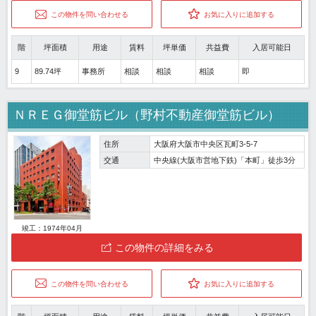
この物件を問い合わせる
お気に入りに追加する
階
坪面積
用途
賃料
坪単価
共益費
入居可能日
9
89.74坪
事務所
相談
相談
相談
即
ＮＲＥＧ御堂筋ビル（野村不動産御堂筋ビル）
住所
大阪府大阪市中央区瓦町3-5-7
交通
中央線(大阪市営地下鉄)「本町」徒歩3分
竣工：1974年04月
この物件の詳細をみる
この物件を問い合わせる
お気に入りに追加する