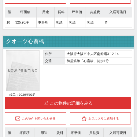
階
坪面積
用途
賃料
坪単価
共益費
入居可能日
10
325.95坪
事務所
相談
相談
相談
即
クオーツ心斎橋
住所
大阪府大阪市中央区南船場3-12-14
交通
御堂筋線「心斎橋」徒歩1分
竣工：2026年03月
この物件の詳細をみる
この物件を問い合わせる
お気に入りに追加する
階
坪面積
用途
賃料
坪単価
共益費
入居可能日