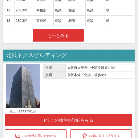
12
269.3坪
事務所
相談
相談
相談
即
13
269.3坪
事務所
相談
相談
相談
即
もっとみる
北浜ネクスビルディング
住所
大阪府大阪市中央区北浜東4-33
交通
京阪本線「北浜」徒歩4分
竣工：1973年01月
この物件の詳細をみる
この物件を問い合わせる
お気に入りに追加する