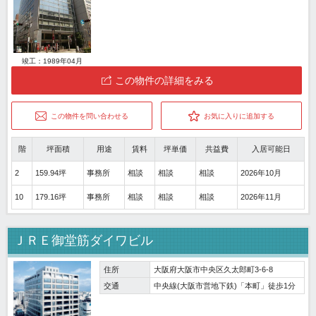
竣工：1989年04月
この物件の詳細をみる
この物件を問い合わせる
お気に入りに追加する
階
坪面積
用途
賃料
坪単価
共益費
入居可能日
2
159.94坪
事務所
相談
相談
相談
2026年10月
10
179.16坪
事務所
相談
相談
相談
2026年11月
ＪＲＥ御堂筋ダイワビル
住所
大阪府大阪市中央区久太郎町3-6-8
交通
中央線(大阪市営地下鉄)「本町」徒歩1分