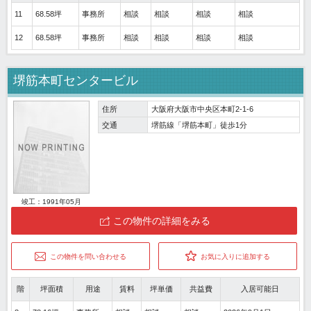
11
68.58坪
事務所
相談
相談
相談
相談
12
68.58坪
事務所
相談
相談
相談
相談
堺筋本町センタービル
住所
大阪府大阪市中央区本町2-1-6
交通
堺筋線「堺筋本町」徒歩1分
竣工：1991年05月
この物件の詳細をみる
この物件を問い合わせる
お気に入りに追加する
階
坪面積
用途
賃料
坪単価
共益費
入居可能日