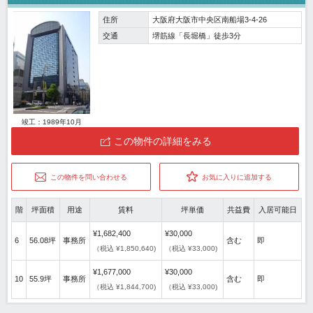
住所
大阪府大阪市中央区南船場3-4-26
交通
堺筋線「長堀橋」徒歩3分
竣工：1989年10月
この物件の詳細をみる
この物件を問い合わせる
お気に入りに追加する
階
坪面積
用途
賃料
坪単価
共益費
入居可能日
¥1,682,400
¥30,000
6
56.08坪
事務所
含む
即
（税込 ¥1,850,640)
（税込 ¥33,000)
¥1,677,000
¥30,000
10
55.9坪
事務所
含む
即
（税込 ¥1,844,700)
（税込 ¥33,000)