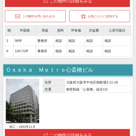
この物件の詳細をみる
この物件を問い合わせる
お気に入りに追加する
階
坪面積
用途
賃料
坪単価
共益費
入居可能日
1
99坪
事務所
相談
相談
相談
相談
9
134.71坪
事務所
相談
相談
相談
相談
Ｏｓａｋａ Ｍｅｔｒｏ心斎橋ビル
住所
大阪府大阪市中央区南船場3-11-18
交通
御堂筋線「心斎橋」徒歩1分
竣工：1983年11月
この物件の詳細をみる