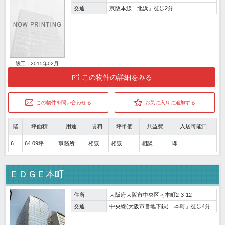
交通
京阪本線「北浜」徒歩2分
竣工：2015年02月
この物件の詳細をみる
この物件を問い合わせる
お気に入りに追加する
階
坪面積
用途
賃料
坪単価
共益費
入居可能日
6
64.09坪
事務所
相談
相談
相談
即
ＥＤＧＥ本町
住所
大阪府大阪市中央区南本町2-3-12
交通
中央線(大阪市営地下鉄)「本町」徒歩4分