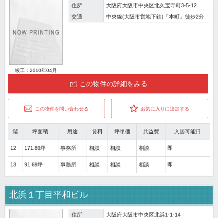
住所
大阪府大阪市中央区北久宝寺町3-5-12
交通
中央線(大阪市営地下鉄)「本町」徒歩2分
竣工：2010年04月
この物件の詳細をみる
この物件を問い合わせる
お気に入りに追加する
階
坪面積
用途
賃料
坪単価
共益費
入居可能日
12
171.89坪
事務所
相談
相談
相談
即
13
91.69坪
事務所
相談
相談
相談
即
北浜１丁目平和ビル
住所
大阪府大阪市中央区北浜1-1-14