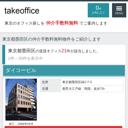
0
件
お気に入り
仲介手数料無料
東京のオフィス探しを
でご案内します
東京都墨田区の仲介手数料無料物件
をご紹介します
東京都墨田区
21
の賃貸オフィス
件が該当しました。
1件～30件を表示中
ダイコービル
住所
東京都墨田区緑2-7-3
交通
都営大江戸線「両国」徒歩7分
竣工：1986年09月