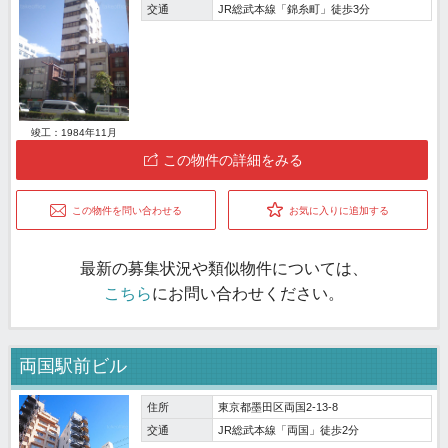
交通
JR総武本線「錦糸町」徒歩3分
竣工：1984年11月
この物件の詳細をみる
この物件を問い合わせる
お気に入りに追加する
最新の募集状況や類似物件については、
こちら
にお問い合わせください。
両国駅前ビル
住所
東京都墨田区両国2-13-8
交通
JR総武本線「両国」徒歩2分