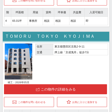
この物件を問い合わせる
お気に入りに追加する
階
坪面積
用途
賃料
坪単価
共益費
入居可能日
4
65.01坪
事務所
相談
相談
相談
即
ＴＯＭＯＲＵ ＴＯＫＹＯ ＫＹＯＪＩＭＡ
住所
東京都墨田区京島2-9-11
交通
押上線「京成曳舟」徒歩7分
竣工：2026年05月
この物件の詳細をみる
この物件を問い合わせる
お気に入りに追加する