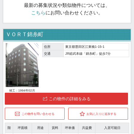
最新の募集状況や類似物件については、
こちら
にお問い合わせください。
ＶＯＲＴ錦糸町
住所
東京都墨田区江東橋1-15-1
交通
JR総武本線「錦糸町」徒歩7分
竣工：1994年02月
この物件の詳細をみる
この物件を問い合わせる
お気に入りに追加する
階
坪面積
用途
賃料
坪単価
共益費
入居可能日