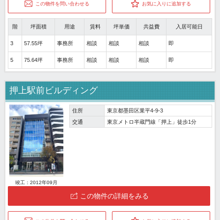
この物件を問い合わせる
お気に入りに追加する
階
坪面積
用途
賃料
坪単価
共益費
入居可能日
3
57.55坪
事務所
相談
相談
相談
即
5
75.64坪
事務所
相談
相談
相談
即
押上駅前ビルディング
住所
東京都墨田区業平4-9-3
交通
東京メトロ半蔵門線「押上」徒歩1分
竣工：2012年09月
この物件の詳細をみる