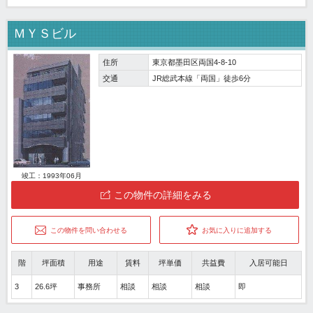
ＭＹＳビル
住所
東京都墨田区両国4-8-10
交通
JR総武本線「両国」徒歩6分
竣工：1993年06月
この物件の詳細をみる
この物件を問い合わせる
お気に入りに追加する
階
坪面積
用途
賃料
坪単価
共益費
入居可能日
3
26.6坪
事務所
相談
相談
相談
即