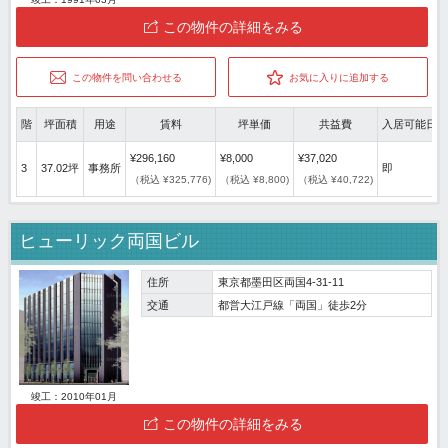
この物件の詳細をみる
この物件を問い合わせる
お気に入りに追加する
階
坪面積
用途
賃料
坪単価
共益費
入居可能日
¥296,160
¥8,000
¥37,020
3
37.02坪
事務所
即
（税込 ¥325,776)
（税込 ¥8,800)
（税込 ¥40,722)
ヒューリック両国ビル
住所
東京都墨田区両国4-31-11
交通
都営大江戸線「両国」徒歩2分
竣工：2010年01月
この物件の詳細をみる