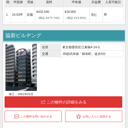
階
坪面積
用途
賃料
坪単価
共益費
入居可能日
¥432,540
¥18,000
1
24.03坪
店舗
含む
即
（税込 ¥475,794)
（税込 ¥19,800)
協新ビルヂング
住所
東京都墨田区江東橋4-24-5
交通
JR総武本線「錦糸町」徒歩5分
竣工：1991年03月
この物件の詳細をみる
この物件を問い合わせる
お気に入りに追加する