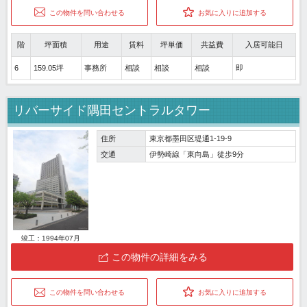
この物件を問い合わせる
お気に入りに追加する
階
坪面積
用途
賃料
坪単価
共益費
入居可能日
6
159.05坪
事務所
相談
相談
相談
即
リバーサイド隅田セントラルタワー
住所
東京都墨田区堤通1-19-9
交通
伊勢崎線「東向島」徒歩9分
竣工：1994年07月
この物件の詳細をみる
この物件を問い合わせる
お気に入りに追加する