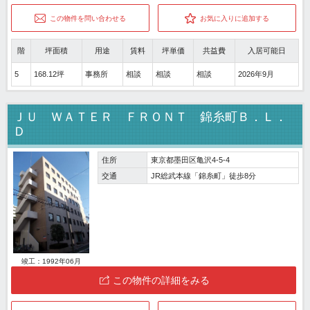
この物件を問い合わせる
お気に入りに追加する
階
坪面積
用途
賃料
坪単価
共益費
入居可能日
5
168.12坪
事務所
相談
相談
相談
2026年9月
ＪＵ ＷＡＴＥＲ ＦＲＯＮＴ 錦糸町Ｂ．Ｌ．
Ｄ
住所
東京都墨田区亀沢4-5-4
交通
JR総武本線「錦糸町」徒歩8分
竣工：1992年06月
この物件の詳細をみる