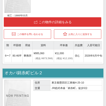
竣工：1986年03月
この物件の詳細をみる
この物件を問い合わせる
お気に入りに追加する
階
坪面積
用途
賃料
坪単価
共益費
入居可能日
¥885,060
¥11,000
6〜7
80.46坪
事務所
含む
2026年6月中旬
（税込 ¥973,566)
（税込 ¥12,100)
オカバ錦糸町ビル２
住所
東京都墨田区江東橋4-25-10
交通
JR総武本線「錦糸町」徒歩5分