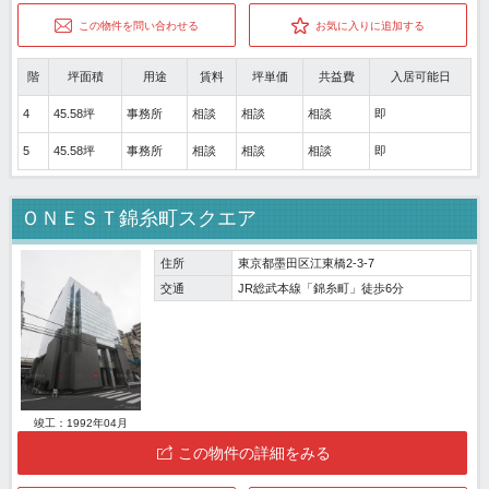
この物件を問い合わせる
お気に入りに追加する
階
坪面積
用途
賃料
坪単価
共益費
入居可能日
4
45.58坪
事務所
相談
相談
相談
即
5
45.58坪
事務所
相談
相談
相談
即
ＯＮＥＳＴ錦糸町スクエア
住所
東京都墨田区江東橋2-3-7
交通
JR総武本線「錦糸町」徒歩6分
竣工：1992年04月
この物件の詳細をみる