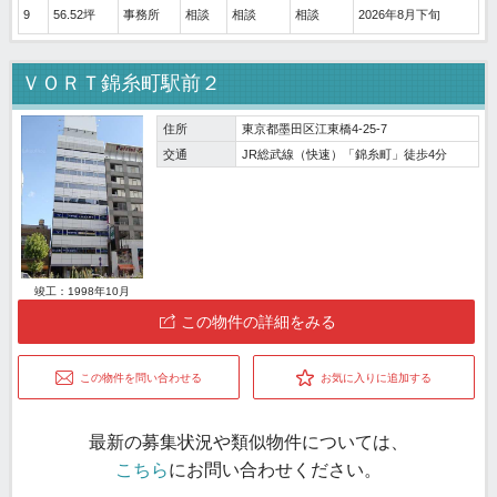
9
56.52坪
事務所
相談
相談
相談
2026年8月下旬
ＶＯＲＴ錦糸町駅前２
住所
東京都墨田区江東橋4-25-7
交通
JR総武線（快速）「錦糸町」徒歩4分
竣工：1998年10月
この物件の詳細をみる
この物件を問い合わせる
お気に入りに追加する
最新の募集状況や類似物件については、
こちら
にお問い合わせください。