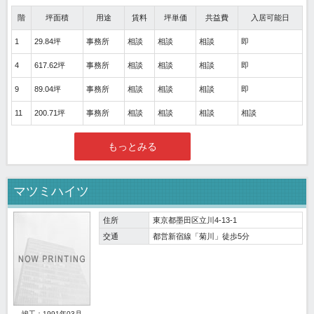
階
坪面積
用途
賃料
坪単価
共益費
入居可能日
1
29.84坪
事務所
相談
相談
相談
即
4
617.62坪
事務所
相談
相談
相談
即
9
89.04坪
事務所
相談
相談
相談
即
11
200.71坪
事務所
相談
相談
相談
相談
もっとみる
マツミハイツ
住所
東京都墨田区立川4-13-1
交通
都営新宿線「菊川」徒歩5分
竣工：1991年03月