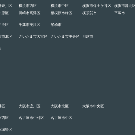
神奈川区
横浜市西区
横浜市中区
横浜市保土ケ谷区
横浜市港北
中原区
川崎市高津区
相模原市緑区
横須賀市
平塚市
中央区
千葉市美浜区
船橋市
ま市北区
さいたま市大宮区
さいたま市中央区
川越市
市
港区
大阪市淀川区
大阪市北区
大阪市中央区
市西区
名古屋市中村区
名古屋市中区
宮城野区