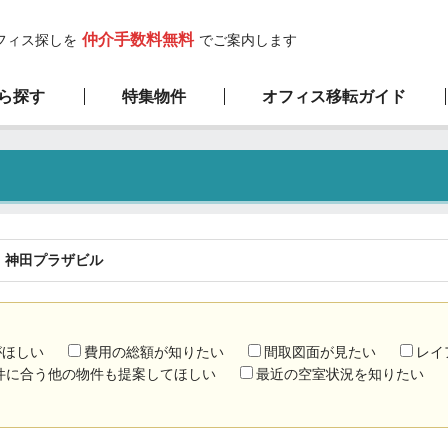
仲介手数料無料
フィス探しを
でご案内します
ら探す
特集物件
オフィス移転ガイド
高層ビル物件
サービスの流れ
弊社の特徴
新築物件
1階限定物件
厳選100坪以上
神田プラザビル
がほしい
費用の総額が知りたい
間取図面が見たい
レイ
件に合う他の物件も提案してほしい
最近の空室状況を知りたい