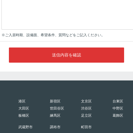
※ご入居時期、設備面、希望条件、質問などをご記入ください。
送信内容を確認
港区
新宿区
文京区
台東区
大田区
世田谷区
渋谷区
中野区
板橋区
練馬区
足立区
葛飾区
武蔵野市
調布市
町田市