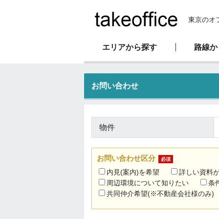
東京のオ
エリアから探す
路線か
新耐震基準物件
オフィス移転マニュアル
会社概要
お問い合わせ
駅直結物件
物件
お問い合わせ区分
必須
内見(案内)を希望
詳しい資料
周辺環境について知りたい
条
共同仲介希望(※不動産会社様のみ)