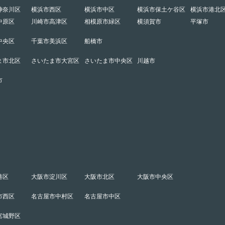
神奈川区
横浜市西区
横浜市中区
横浜市保土ケ谷区
横浜市港北
中原区
川崎市高津区
相模原市緑区
横須賀市
平塚市
中央区
千葉市美浜区
船橋市
ま市北区
さいたま市大宮区
さいたま市中央区
川越市
市
港区
大阪市淀川区
大阪市北区
大阪市中央区
市西区
名古屋市中村区
名古屋市中区
宮城野区