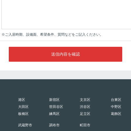
※ご入居時期、設備面、希望条件、質問などをご記入ください。
送信内容を確認
港区
新宿区
文京区
台東区
大田区
世田谷区
渋谷区
中野区
板橋区
練馬区
足立区
葛飾区
武蔵野市
調布市
町田市