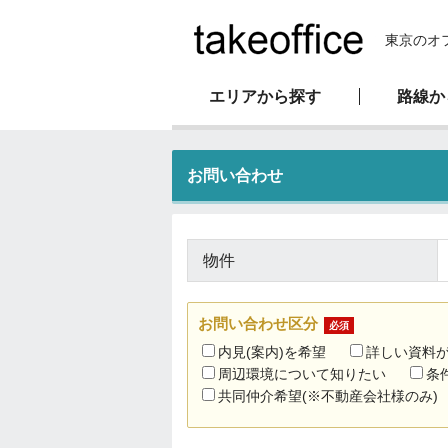
東京のオ
エリアから探す
路線か
新耐震基準物件
オフィス移転マニュアル
会社概要
お問い合わせ
駅直結物件
物件
お問い合わせ区分
必須
内見(案内)を希望
詳しい資料
周辺環境について知りたい
条
共同仲介希望(※不動産会社様のみ)