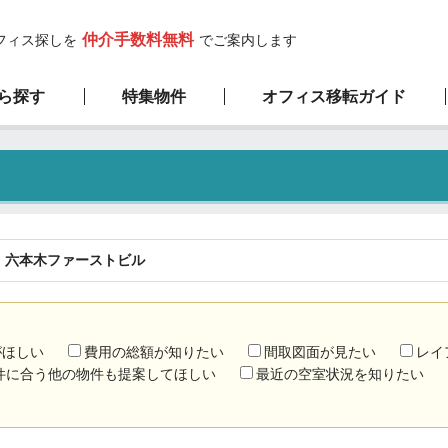
仲介手数料無料
フィス探しを
でご案内します
ら探す
特集物件
オフィス移転ガイド
高層ビル物件
サービスの流れ
弊社の特徴
新築物件
1階限定物件
厳選100坪以上
六本木ファーストビル
がほしい
費用の総額が知りたい
間取図面が見たい
レイ
件に合う他の物件も提案してほしい
最近の空室状況を知りたい