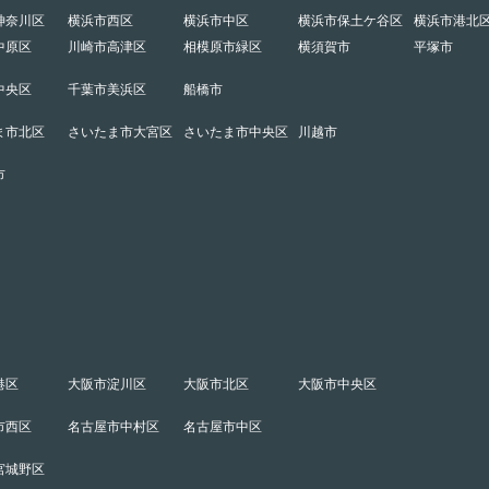
神奈川区
横浜市西区
横浜市中区
横浜市保土ケ谷区
横浜市港北
中原区
川崎市高津区
相模原市緑区
横須賀市
平塚市
中央区
千葉市美浜区
船橋市
ま市北区
さいたま市大宮区
さいたま市中央区
川越市
市
港区
大阪市淀川区
大阪市北区
大阪市中央区
市西区
名古屋市中村区
名古屋市中区
宮城野区