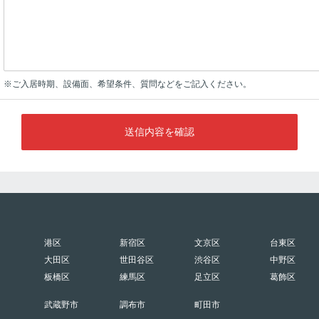
※ご入居時期、設備面、希望条件、質問などをご記入ください。
送信内容を確認
港区
新宿区
文京区
台東区
大田区
世田谷区
渋谷区
中野区
板橋区
練馬区
足立区
葛飾区
武蔵野市
調布市
町田市