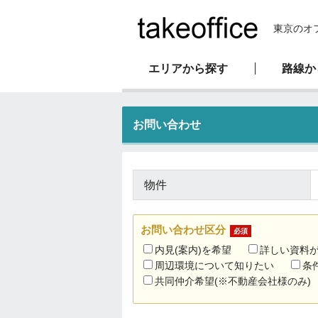
東京のオ
エリアから探す
路線か
新耐震基準物件
オフィス移転マニュアル
会社概要
お問い合わせ
駅直結物件
物件
お問い合わせ区分
必須
内見(案内)を希望
詳しい資料
周辺環境について知りたい
条
共同仲介希望(※不動産会社様のみ)