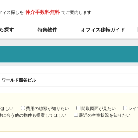
仲介手数料無料
フィス探しを
でご案内します
ら探す
特集物件
オフィス移転ガイド
高層ビル物件
サービスの流れ
弊社の特徴
新築物件
1階限定物件
厳選100坪以上
ワールド四谷ビル
がほしい
費用の総額が知りたい
間取図面が見たい
レイ
件に合う他の物件も提案してほしい
最近の空室状況を知りたい