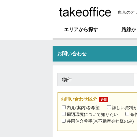
東京のオ
エリアから探す
路線か
新耐震基準物件
オフィス移転マニュアル
会社概要
お問い合わせ
駅直結物件
物件
お問い合わせ区分
必須
内見(案内)を希望
詳しい資料
周辺環境について知りたい
条
共同仲介希望(※不動産会社様のみ)