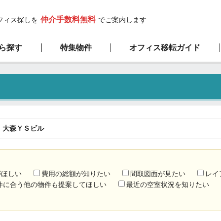
仲介手数料無料
フィス探しを
でご案内します
ら探す
特集物件
オフィス移転ガイド
高層ビル物件
サービスの流れ
弊社の特徴
新築物件
1階限定物件
厳選100坪以上
大森ＹＳビル
がほしい
費用の総額が知りたい
間取図面が見たい
レイ
件に合う他の物件も提案してほしい
最近の空室状況を知りたい