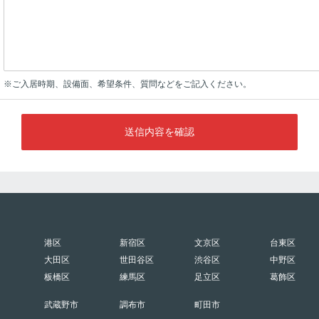
※ご入居時期、設備面、希望条件、質問などをご記入ください。
送信内容を確認
港区
新宿区
文京区
台東区
大田区
世田谷区
渋谷区
中野区
板橋区
練馬区
足立区
葛飾区
武蔵野市
調布市
町田市