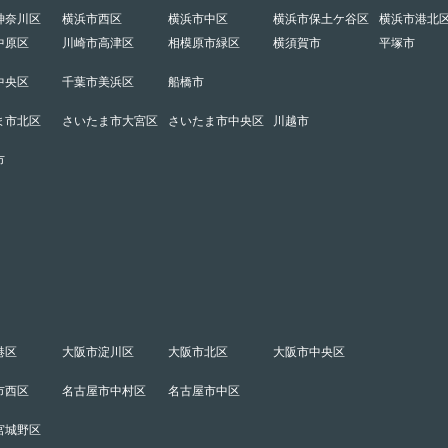
神奈川区
横浜市西区
横浜市中区
横浜市保土ケ谷区
横浜市港北
中原区
川崎市高津区
相模原市緑区
横須賀市
平塚市
中央区
千葉市美浜区
船橋市
ま市北区
さいたま市大宮区
さいたま市中央区
川越市
市
港区
大阪市淀川区
大阪市北区
大阪市中央区
市西区
名古屋市中村区
名古屋市中区
宮城野区