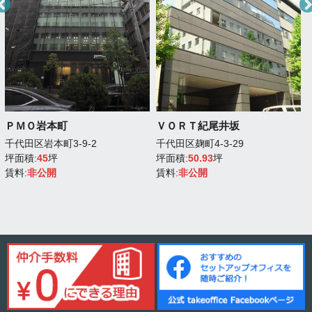
ＰＭＯ岩本町
ＶＯＲＴ紀尾井坂
千代田区岩本町3-9-2
千代田区麹町4-3-29
坪面積:
45
坪
坪面積:
50.93
坪
賃料:
非公開
賃料:
非公開