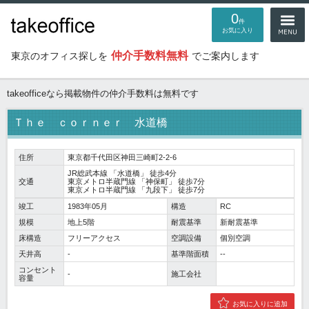
0
件
お気に入り
仲介手数料無料
東京のオフィス探しを
でご案内します
takeofficeなら掲載物件の仲介手数料は無料です
Ｔｈｅ ｃｏｒｎｅｒ 水道橋
住所
東京都千代田区神田三崎町2-2-6
JR総武本線
「
水道橋
」 徒歩4分
交通
東京メトロ半蔵門線
「
神保町
」 徒歩7分
東京メトロ半蔵門線
「
九段下
」 徒歩7分
竣工
1983年05月
構造
RC
規模
地上5階
耐震基準
新耐震基準
床構造
フリーアクセス
空調設備
個別空調
天井高
-
基準階面積
--
コンセント
-
施工会社
容量
お気に入りに追加