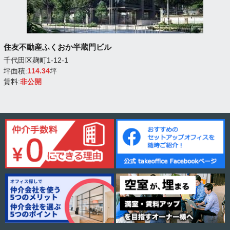
住友不動産ふくおか半蔵門ビル
千代田区麹町1-12-1
坪面積:
114.34
坪
賃料:
非公開