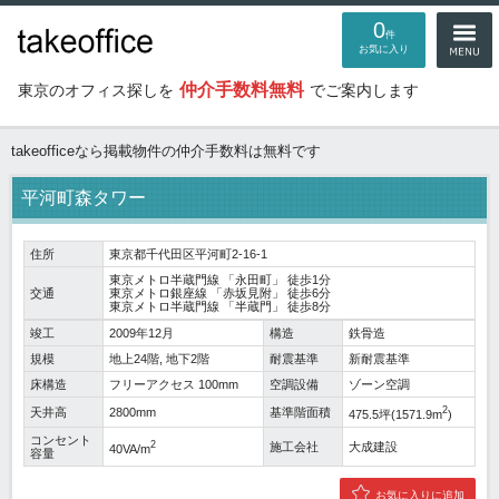
0
件
お気に入り
仲介手数料無料
東京のオフィス探しを
でご案内します
takeofficeなら掲載物件の仲介手数料は無料です
平河町森タワー
住所
東京都千代田区平河町2-16-1
東京メトロ半蔵門線
「
永田町
」 徒歩1分
交通
東京メトロ銀座線
「
赤坂見附
」 徒歩6分
東京メトロ半蔵門線
「
半蔵門
」 徒歩8分
竣工
2009年12月
構造
鉄骨造
規模
地上24階, 地下2階
耐震基準
新耐震基準
床構造
フリーアクセス 100mm
空調設備
ゾーン空調
2
天井高
2800mm
基準階面積
475.5坪(1571.9m
)
コンセント
2
施工会社
大成建設
40VA/m
容量
お気に入りに追加