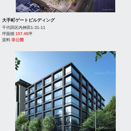
大手町ゲートビルディング
千代田区内神田1-31-11
坪面積:
157.45
坪
賃料:
非公開