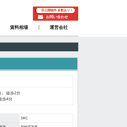
非公開物件 多数あり！
お問い合わせ
賃料相場
運営会社
駅近物件
5
前
」 徒歩2分
徒歩4分
SRC