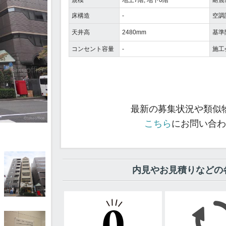
規模
地上7階, 地下0階
耐震
床構造
-
空調
天井高
2480mm
基準
コンセント容量
-
施工
最新の募集状況や類似
こちら
にお問い合わ
内見やお見積りなどの