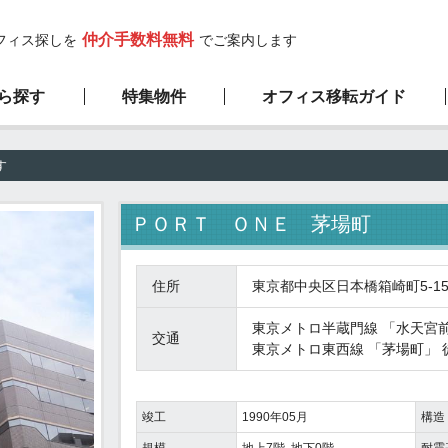
仲介手数料無料
フィス探しを
でご案内します
ら探す
特集物件
オフィス移転ガイド
高層ビル物件
サービスの流れ
弊社の特徴
新築物件
す
1階限定物件
厳選100坪以上
ＰＯＲＴ ＯＮＥ 茅場町
住所
東京都中央区日本橋箱崎町5-1
東京メトロ半蔵門線
「
水天宮
交通
東京メトロ東西線
「
茅場町
」 
竣工
1990年05月
構造