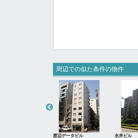
周辺での似た条件の物件
ビル
渡辺データビル
永井ビル