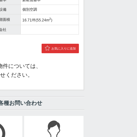
基準
新耐震基準
設備
個別空調
2
階面積
16.71坪(55.24m
)
会社
お気に入りに追加
物件については、
せください。
各種お問い合わせ