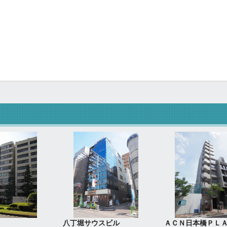
八丁堀サウスビル
ＡＣＮ日本橋ＰＬ