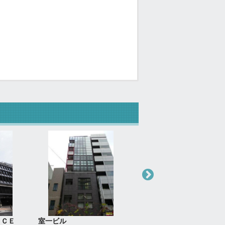
ＡＣＥ
室一ビル
ＣＵＢＥ ＴＳＵＫＩＪＩ