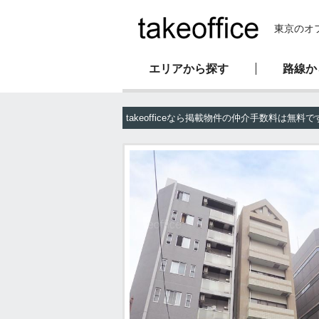
東京のオ
エリアから探す
路線か
新耐震基準物件
オフィス移転マニュアル
会社概要
takeofficeなら掲載物件の仲介手数料は無料で
駅直結物件