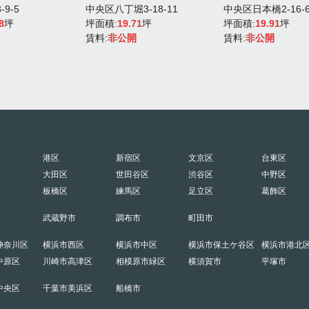
9-5
中央区八丁堀3-18-11
中央区日本橋2-16-
8
坪
坪面積:
19.71
坪
坪面積:
19.91
坪
賃料:
非公開
賃料:
非公開
港区
新宿区
文京区
台東区
大田区
世田谷区
渋谷区
中野区
板橋区
練馬区
足立区
葛飾区
武蔵野市
調布市
町田市
神奈川区
横浜市西区
横浜市中区
横浜市保土ケ谷区
横浜市港北
中原区
川崎市高津区
相模原市緑区
横須賀市
平塚市
中央区
千葉市美浜区
船橋市