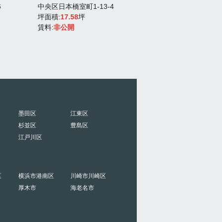
6
中央区日本橋室町1-13-4
中央区築地3-7-11
坪面積:
17.58
坪
坪面積:
13.93
坪
賃料:
非公開
賃料:
380,000円
墨田区
江東区
杉並区
豊島区
江戸川区
区
横浜市港南区
川崎市川崎区
厚木市
海老名市