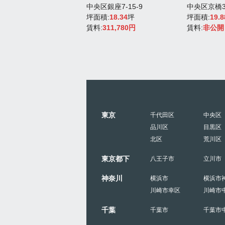
区八丁堀4-9-6
中央区銀座7-15-9
中央区京橋3-
積:
15
坪
坪面積:
18.34
坪
坪面積:
19.8
:
187,500円
賃料:
311,780円
賃料:
非公開
東京
千代田区
中央区
品川区
目黒区
北区
荒川区
東京都下
八王子市
立川市
神奈川
横浜市
横浜市
川崎市幸区
川崎市
千葉
千葉市
千葉市