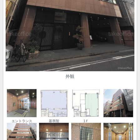
外観
エントランス
基準階
1Ｆ