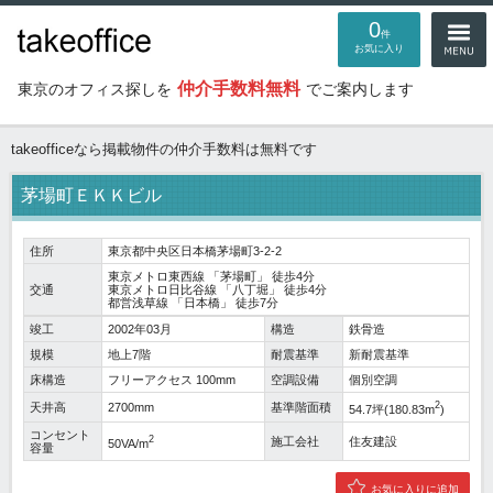
0
件
お気に入り
仲介手数料無料
東京のオフィス探しを
でご案内します
takeofficeなら掲載物件の仲介手数料は無料です
茅場町ＥＫＫビル
住所
東京都中央区日本橋茅場町3-2-2
東京メトロ東西線
「
茅場町
」 徒歩4分
交通
東京メトロ日比谷線
「
八丁堀
」 徒歩4分
都営浅草線
「
日本橋
」 徒歩7分
竣工
2002年03月
構造
鉄骨造
規模
地上7階
耐震基準
新耐震基準
床構造
フリーアクセス 100mm
空調設備
個別空調
2
天井高
2700mm
基準階面積
54.7坪(180.83m
)
コンセント
2
施工会社
住友建設
50VA/m
容量
お気に入りに追加