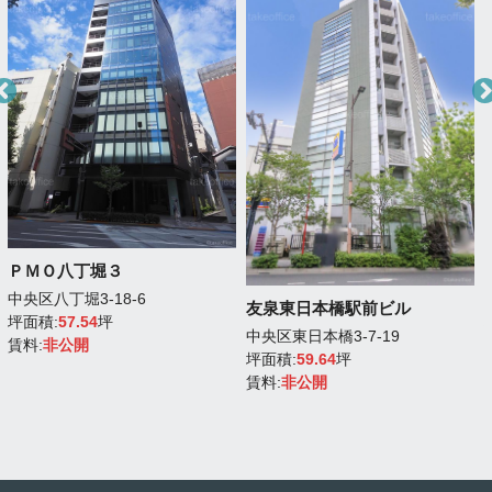
ＰＭＯ八丁堀３
中央区八丁堀3-18-6
友泉東日本橋駅前ビル
坪面積:
57.54
坪
中央区東日本橋3-7-19
賃料:
非公開
坪面積:
59.64
坪
賃料:
非公開