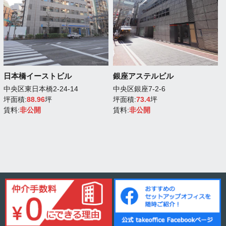
日本橋イーストビル
銀座アステルビル
中央区東日本橋2-24-14
中央区銀座7-2-6
坪面積:
88.96
坪
坪面積:
73.4
坪
賃料:
非公開
賃料:
非公開