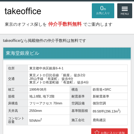
0
件
お気に入り
仲介手数料無料
東京のオフィス探しを
でご案内します
takeofficeなら掲載物件の仲介手数料は無料です
東海堂銀座ビル
住所
東京都中央区銀座6-4-1
東京メトロ日比谷線
「
銀座
」 徒歩2分
交通
JR山手線
「
有楽町
」 徒歩4分
東京メトロ有楽町線
「
有楽町
」 徒歩4分
竣工
1995年08月
構造
鉄骨造+SRC
規模
地上8階, 地下2階
耐震基準
新耐震基準
床構造
フリーアクセス 70mm
空調設備
個別空調
2
天井高
2550mm
基準階面積
89.58坪(296.13m
)
コンセント
2
施工会社
鹿島建設
50VA/m
容量
お気に入りに追加