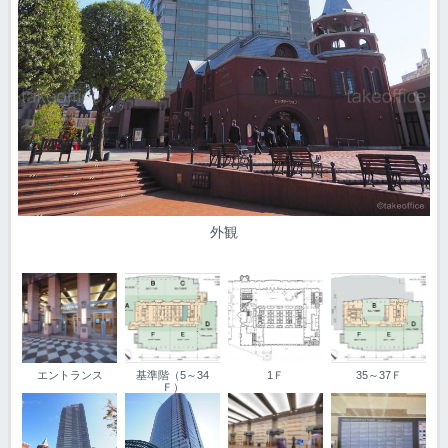
外観
エントランス
基準階（5～34
1Ｆ
35～37Ｆ
Ｆ）