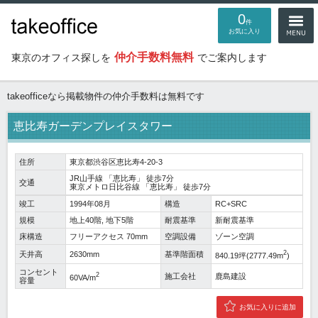
0
件
お気に入り
仲介手数料無料
東京のオフィス探しを
でご案内します
takeofficeなら掲載物件の仲介手数料は無料です
恵比寿ガーデンプレイスタワー
住所
東京都渋谷区恵比寿4-20-3
JR山手線
「
恵比寿
」 徒歩7分
交通
東京メトロ日比谷線
「
恵比寿
」 徒歩7分
竣工
1994年08月
構造
RC+SRC
規模
地上40階, 地下5階
耐震基準
新耐震基準
床構造
フリーアクセス 70mm
空調設備
ゾーン空調
2
天井高
2630mm
基準階面積
840.19坪(2777.49m
)
コンセント
2
施工会社
鹿島建設
60VA/m
容量
お気に入りに追加