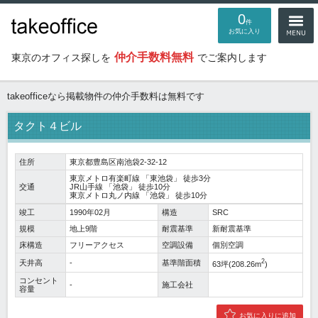
0
件
お気に入り
仲介手数料無料
東京のオフィス探しを
でご案内します
takeofficeなら掲載物件の仲介手数料は無料です
タクト４ビル
住所
東京都豊島区南池袋2-32-12
東京メトロ有楽町線
「
東池袋
」 徒歩3分
交通
JR山手線
「
池袋
」 徒歩10分
東京メトロ丸ノ内線
「
池袋
」 徒歩10分
竣工
1990年02月
構造
SRC
規模
地上9階
耐震基準
新耐震基準
床構造
フリーアクセス
空調設備
個別空調
2
天井高
-
基準階面積
63坪(208.26m
)
コンセント
-
施工会社
容量
お気に入りに追加