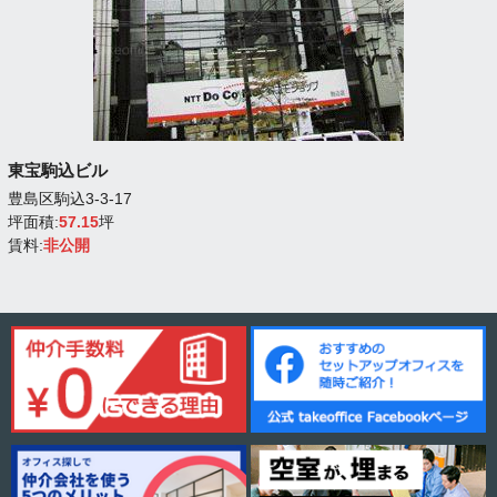
東宝駒込ビル
豊島区駒込3-3-17
坪面積:
57.15
坪
賃料:
非公開