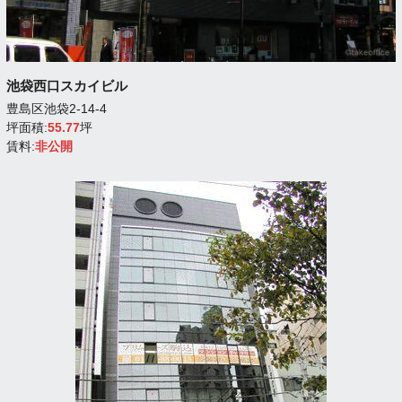
池袋西口スカイビル
豊島区池袋2-14-4
坪面積:
55.77
坪
賃料:
非公開