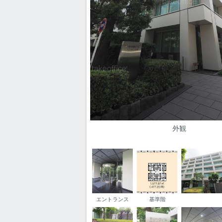
外観
エントランス
基準階