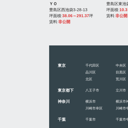
ＹＯ
豊島区東池袋1
豊島区西池袋3-28-13
坪面積:
10.
坪面積:
38.06～291.37
坪
賃料:
非公開
賃料:
非公開
東京
千代田区
中央区
品川区
目黒区
北区
荒川区
東京都下
八王子市
立川市
神奈川
横浜市
横浜市
川崎市幸区
川崎市
千葉
千葉市
千葉市