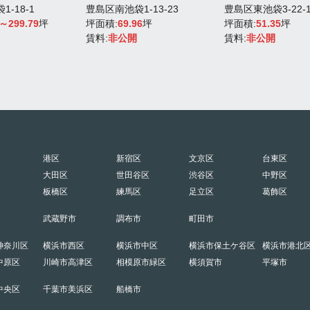
-18-1
豊島区南池袋1-13-23
豊島区東池袋3-22-1
3～299.79
坪
坪面積:
69.96
坪
坪面積:
51.35
坪
賃料:
非公開
賃料:
非公開
港区
新宿区
文京区
台東区
大田区
世田谷区
渋谷区
中野区
板橋区
練馬区
足立区
葛飾区
武蔵野市
調布市
町田市
神奈川区
横浜市西区
横浜市中区
横浜市保土ケ谷区
横浜市港北
中原区
川崎市高津区
相模原市緑区
横須賀市
平塚市
中央区
千葉市美浜区
船橋市