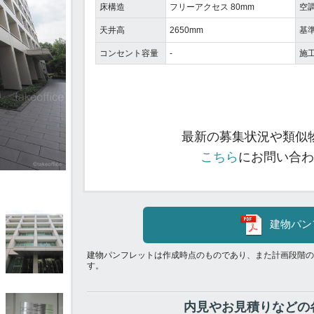
床構造
フリーアクセス 80mm
空
天井高
2650mm
基
コンセント容量
-
施
最新の募集状況や類似
こちら
にお問い合わ
建物パン
建物パンフレットは作成時点のものであり、また計画段階の
す。
内見やお見積りなどの