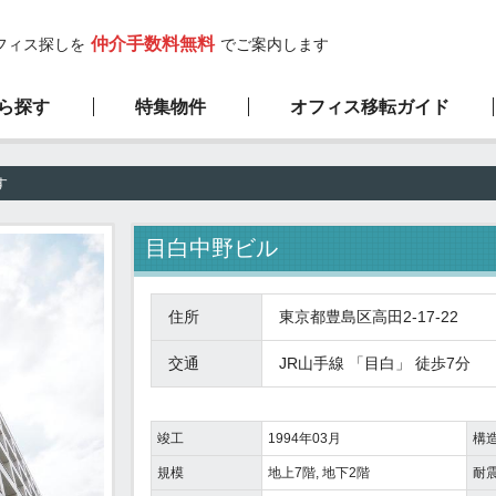
仲介手数料無料
フィス探しを
でご案内します
ら探す
特集物件
オフィス移転ガイド
高層ビル物件
サービスの流れ
弊社の特徴
新築物件
す
1階限定物件
厳選100坪以上
目白中野ビル
住所
東京都豊島区高田2-17-22
交通
JR山手線
「
目白
」 徒歩7分
竣工
1994年03月
構
規模
地上7階, 地下2階
耐