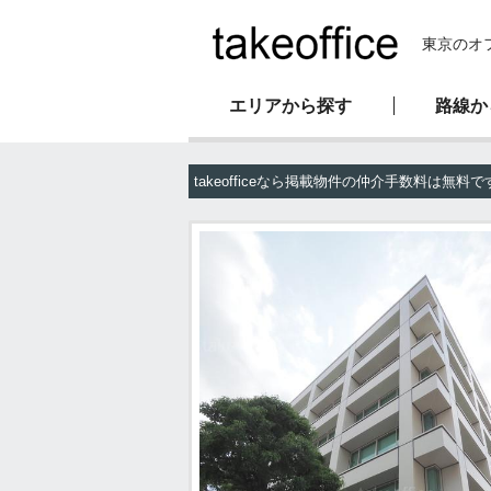
東京のオ
エリアから探す
路線か
新耐震基準物件
オフィス移転マニュアル
会社概要
takeofficeなら掲載物件の仲介手数料は無料で
駅直結物件