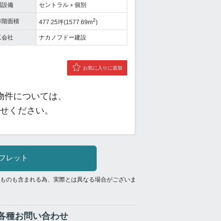
調設備
セントラル＋個別
2
準階面積
477.25坪(1577.69m
)
工会社
ナカノフドー建設
お気に入りに追加
物件については、
せください。
フレット
ものも含まれる為、実際とは異なる場合がございま
各種お問い合わせ