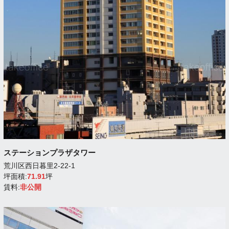
ステーションプラザタワー
荒川区西日暮里2-22-1
坪面積:
71.91
坪
賃料:
非公開