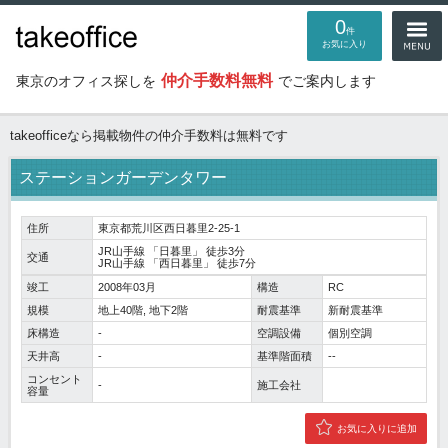
0
件
お気に入り
仲介手数料無料
東京のオフィス探しを
でご案内します
takeofficeなら掲載物件の仲介手数料は無料です
ステーションガーデンタワー
住所
東京都荒川区西日暮里2-25-1
JR山手線
「
日暮里
」 徒歩3分
交通
JR山手線
「
西日暮里
」 徒歩7分
竣工
2008年03月
構造
RC
規模
地上40階, 地下2階
耐震基準
新耐震基準
床構造
-
空調設備
個別空調
天井高
-
基準階面積
--
コンセント
-
施工会社
容量
お気に入りに追加