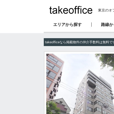
東京のオ
エリアから探す
路線か
新耐震基準物件
オフィス移転マニュアル
会社概要
takeofficeなら掲載物件の仲介手数料は無料で
駅直結物件