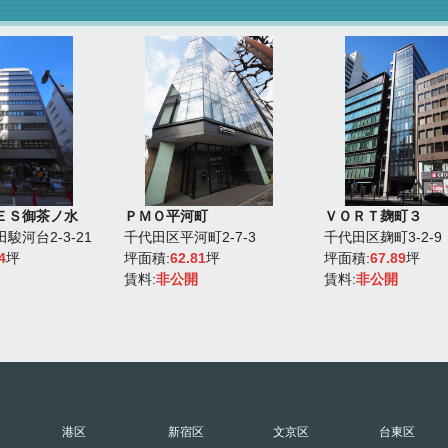
ＥＳ御茶ノ水
ＰＭＯ平河町
ＶＯＲＴ麹町３
駿河台2-3-21
千代田区平河町2-7-3
千代田区麹町3-2-9
4
坪
坪面積:
62.81
坪
坪面積:
67.89
坪
賃料:
非公開
賃料:
非公開
港区
新宿区
文京区
台東区