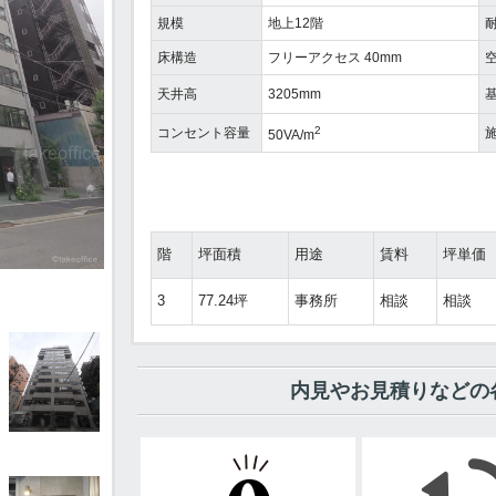
規模
地上12階
床構造
フリーアクセス 40mm
天井高
3205mm
2
コンセント容量
50VA/m
階
坪面積
用途
賃料
坪単価
3
77.24坪
事務所
相談
相談
内見やお見積りなどの