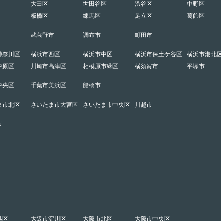
大田区
世田谷区
渋谷区
中野区
板橋区
練馬区
足立区
葛飾区
武蔵野市
調布市
町田市
神奈川区
横浜市西区
横浜市中区
横浜市保土ケ谷区
横浜市港北
中原区
川崎市高津区
相模原市緑区
横須賀市
平塚市
中央区
千葉市美浜区
船橋市
ま市北区
さいたま市大宮区
さいたま市中央区
川越市
市
港区
大阪市淀川区
大阪市北区
大阪市中央区