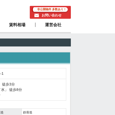
非公開物件 多数あり！
お問い合わせ
賃料相場
運営会社
駅近物件
-1
」 徒歩3分
ノ水
」 徒歩8分
分
構造
鉄骨造