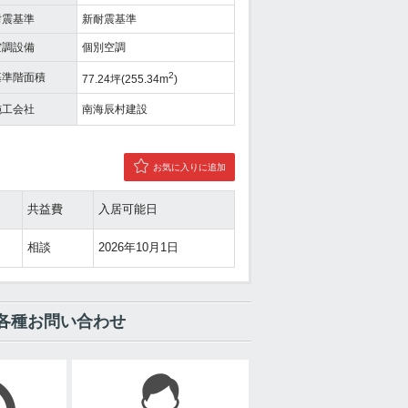
耐震基準
新耐震基準
空調設備
個別空調
2
基準階面積
77.24坪(255.34m
)
施工会社
南海辰村建設
お気に入りに追加
共益費
入居可能日
相談
2026年10月1日
各種お問い合わせ