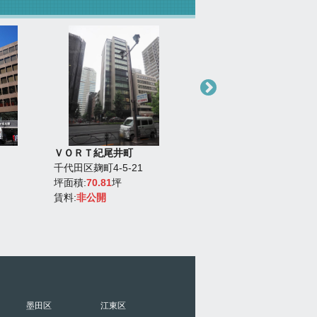
ＶＯＲＴ紀尾井町
ＶＯＲＴ秋葉原ｍａｘｉｍ
千代田区麹町4-5-21
千代田区神田須田町1-7-9
坪面積:
70.81
坪
坪面積:
62.64
坪
賃料:
非公開
賃料:
非公開
墨田区
江東区