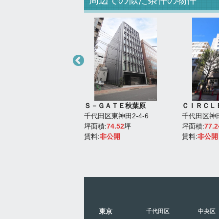
周辺での似た条件の物件
ＺＣＯＲＥ神保町２
Ｓ－ＧＡＴＥ秋葉原
ＣＩＲＣＬ
田区神田錦町3-14-8
千代田区東神田2-4-6
千代田区神田
積:
89.33
坪
坪面積:
74.52
坪
坪面積:
77.2
:
非公開
賃料:
非公開
賃料:
非公開
東京
千代田区
中央区