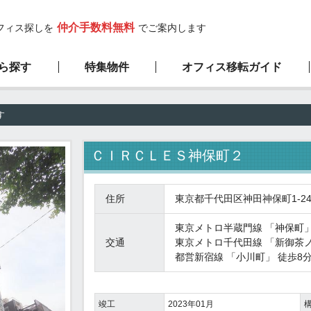
仲介手数料無料
フィス探しを
でご案内します
ら探す
特集物件
オフィス移転ガイド
高層ビル物件
サービスの流れ
弊社の特徴
新築物件
す
1階限定物件
厳選100坪以上
ＣＩＲＣＬＥＳ神保町２
住所
東京都千代田区神田神保町1-24
東京メトロ半蔵門線
「
神保町
交通
東京メトロ千代田線
「
新御茶
都営新宿線
「
小川町
」 徒歩8
竣工
2023年01月