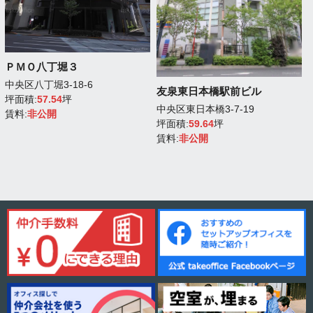
ＰＭＯ八丁堀３
中央区八丁堀3-18-6
友泉東日本橋駅前ビル
坪面積:
57.54
坪
中央区東日本橋3-7-19
賃料:
非公開
坪面積:
59.64
坪
賃料:
非公開