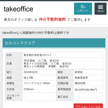
0
件
お気に入り
仲介手数料無料
東京のオフィス探しを
でご案内します
takeofficeなら掲載物件の仲介手数料は無料です
セルコンスクエア
住所
東京都中央区新川2-1-7
JR京葉線
「
八丁堀
」 徒歩2分
交通
東京メトロ日比谷線
「
八丁堀
」 徒歩2分
東京メトロ東西線
「
茅場町
」 徒歩3分
竣工
2013年02月
構造
鉄骨造
規模
地上7階
耐震基準
新耐震基準
床構造
フリーアクセス 40mm
空調設備
個別空調
2
天井高
2750mm
基準階面積
50.51坪(166.98m
)
コンセント
-
施工会社
容量
お気に入りに追加