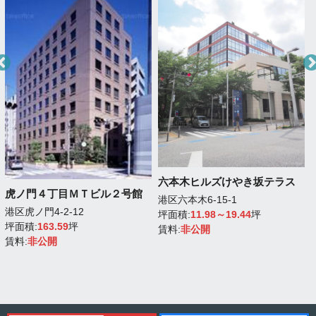
六本木ヒルズけやき坂テラス
虎ノ門４丁目ＭＴビル２号館
港区六本木6-15-1
港区虎ノ門4-2-12
坪面積:
11.98～19.44
坪
坪面積:
163.59
坪
賃料:
非公開
賃料:
非公開