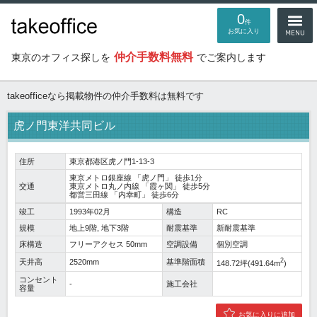
0
件
お気に入り
仲介手数料無料
東京のオフィス探しを
でご案内します
takeofficeなら掲載物件の仲介手数料は無料です
虎ノ門東洋共同ビル
住所
東京都港区虎ノ門1-13-3
東京メトロ銀座線
「
虎ノ門
」 徒歩1分
交通
東京メトロ丸ノ内線
「
霞ヶ関
」 徒歩5分
都営三田線
「
内幸町
」 徒歩6分
竣工
1993年02月
構造
RC
規模
地上9階, 地下3階
耐震基準
新耐震基準
床構造
フリーアクセス 50mm
空調設備
個別空調
2
天井高
2520mm
基準階面積
148.72坪(491.64m
)
コンセント
-
施工会社
容量
お気に入りに追加