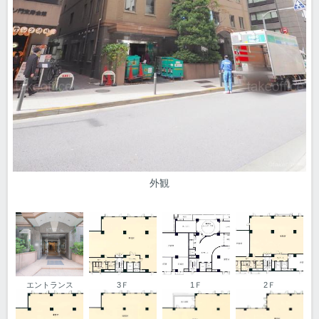
外観
エントランス
3Ｆ
1Ｆ
2Ｆ