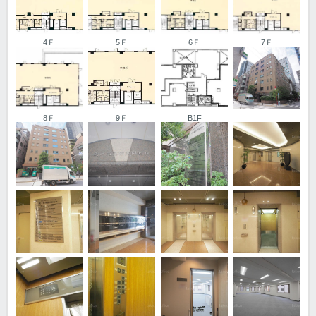
4Ｆ
5Ｆ
6Ｆ
7Ｆ
8Ｆ
9Ｆ
B1F