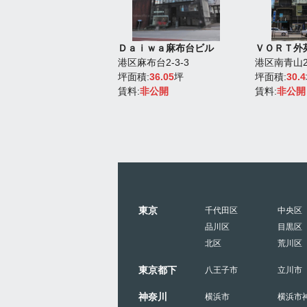
ビル
Ｄａｉｗａ麻布台ビル
ＶＯＲＴ外
虎ノ門5-1-4
港区麻布台2-3-3
港区南青山2-
積:
39.18
坪
坪面積:
36.05
坪
坪面積:
30.4
:
744,420円
賃料:
非公開
賃料:
非公開
東京
千代田区
中央区
品川区
目黒区
北区
荒川区
東京都下
八王子市
立川市
神奈川
横浜市
横浜市