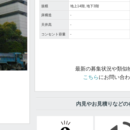
規模
地上14階, 地下3階
床構造
-
天井高
-
コンセント容量
-
最新の募集状況や類似
こちら
にお問い合わ
内見やお見積りなどの