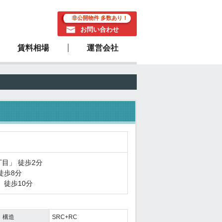
非公開物件 多数あり！
お問い合わせ
賃料相場
運営会社
駅近物件
丁目
」 徒歩2分
徒歩8分
」 徒歩10分
構造
SRC+RC