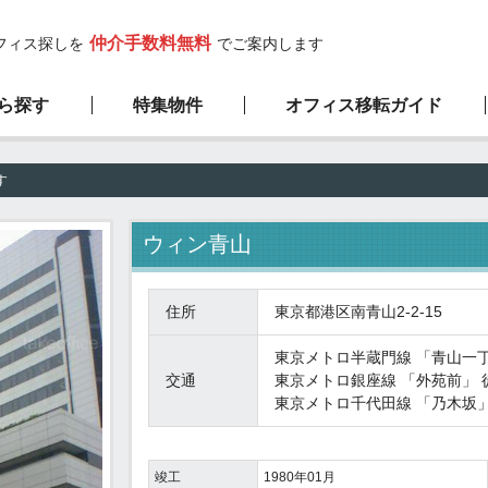
仲介手数料無料
フィス探しを
でご案内します
ら探す
特集物件
オフィス移転ガイド
高層ビル物件
サービスの流れ
弊社の特徴
新築物件
す
1階限定物件
厳選100坪以上
ウィン青山
住所
東京都港区南青山2-2-15
東京メトロ半蔵門線
「
青山一
交通
東京メトロ銀座線
「
外苑前
」 
東京メトロ千代田線
「
乃木坂
竣工
1980年01月