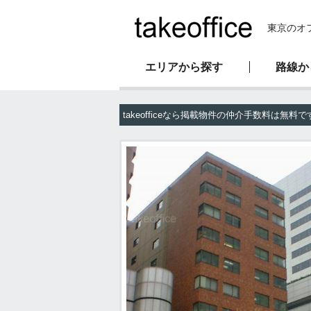
東京のオ
エリアから探す
路線か
新耐震基準物件
オフィス移転マニュアル
会社概要
takeofficeなら掲載物件の仲介手数料は無料で
駅直結物件