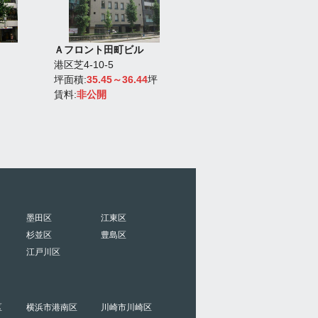
Ａフロント田町ビル
１２東洋海事ビル
港区芝4-10-5
港区新橋6-9-6
坪面積:
35.45～36.44
坪
坪面積:
29.07
坪
賃料:
非公開
賃料:
非公開
墨田区
江東区
杉並区
豊島区
江戸川区
区
横浜市港南区
川崎市川崎区