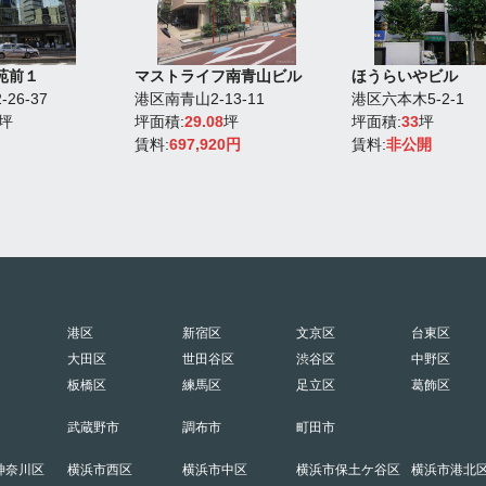
苑前１
マストライフ南青山ビル
ほうらいやビル
26-37
港区南青山2-13-11
港区六本木5-2-1
坪
坪面積:
29.08
坪
坪面積:
33
坪
賃料:
697,920円
賃料:
非公開
港区
新宿区
文京区
台東区
大田区
世田谷区
渋谷区
中野区
板橋区
練馬区
足立区
葛飾区
武蔵野市
調布市
町田市
神奈川区
横浜市西区
横浜市中区
横浜市保土ケ谷区
横浜市港北