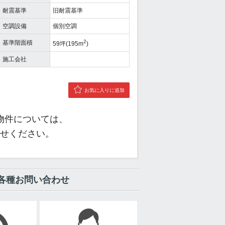
耐震基準
旧耐震基準
空調設備
個別空調
2
基準階面積
59坪(195m
)
施工会社
お気に入りに追加
物件については、
せください。
各種お問い合わせ