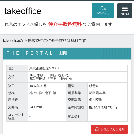
0
件
お気に入り
仲介手数料無料
東京のオフィス探しを
でご案内します
takeofficeなら掲載物件の仲介手数料は無料です
ＴＨＥ ＰＯＲＴＡＬ 田町
住所
東京都港区芝5-30-9
JR山手線
「
田町
」 徒歩2分
交通
都営三田線
「
三田
」 徒歩1分
竣工
1987年08月
構造
鉄骨造
規模
地上10階, 地下1階
耐震基準
新耐震基準
床構造
-
空調設備
個別空調
2
天井高
2400mm
基準階面積
56.19坪(185.75m
)
コンセント
-
施工会社
容量
お気に入りに追加