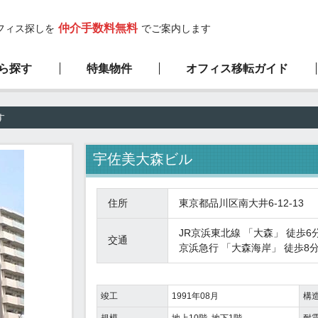
仲介手数料無料
フィス探しを
でご案内します
ら探す
特集物件
オフィス移転ガイド
高層ビル物件
サービスの流れ
弊社の特徴
新築物件
す
1階限定物件
厳選100坪以上
宇佐美大森ビル
住所
東京都品川区南大井6-12-13
JR京浜東北線
「
大森
」 徒歩6
交通
京浜急行
「
大森海岸
」 徒歩8
竣工
1991年08月
構