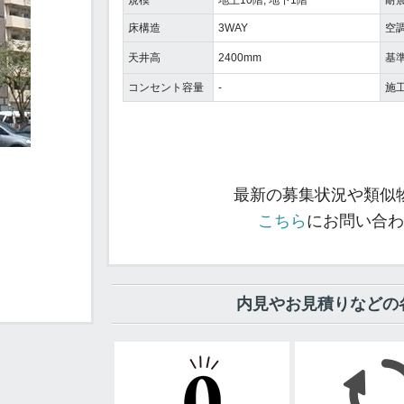
規模
地上10階, 地下1階
耐
床構造
3WAY
空
天井高
2400mm
基
コンセント容量
-
施
最新の募集状況や類似
こちら
にお問い合わ
内見やお見積りなどの