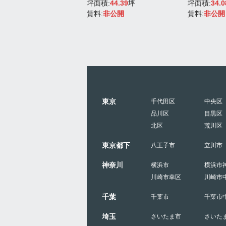
積:
39.45
坪
坪面積:
44.39
坪
坪面積:
34.0
:
907,350円
賃料:
非公開
賃料:
非公開
東京
千代田区
中央区
品川区
目黒区
北区
荒川区
東京都下
八王子市
立川市
神奈川
横浜市
横浜市
川崎市幸区
川崎市
千葉
千葉市
千葉市
埼玉
さいたま市
さいた