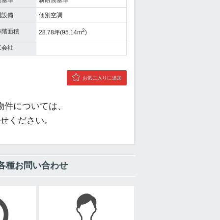
震基準
新耐震基準
調設備
個別空調
2
準階面積
28.78坪(95.14m
)
工会社
お気に入りに追加
物件については、
せください。
各種お問い合わせ