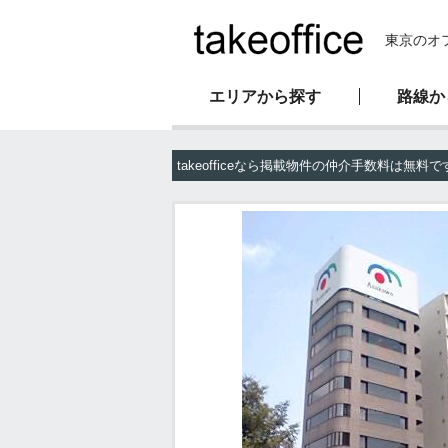
東京のオ
エリアから探す
路線か
新耐震基準物件
オフィス移転マニュアル
会社概要
takeofficeなら掲載物件の仲介手数料は無料で
駅直結物件