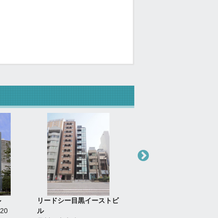
ル
リードシー目黒イーストビ
リードシー目黒不動前ビル
20
ル
品川区西五反田3-15-6