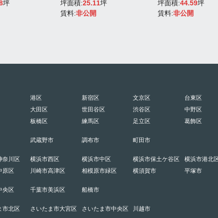
8
坪
坪面積:
25.11
坪
坪面積:
44.59
坪
賃料:
非公開
賃料:
非公開
港区
新宿区
文京区
台東区
大田区
世田谷区
渋谷区
中野区
板橋区
練馬区
足立区
葛飾区
武蔵野市
調布市
町田市
神奈川区
横浜市西区
横浜市中区
横浜市保土ケ谷区
横浜市港北
中原区
川崎市高津区
相模原市緑区
横須賀市
平塚市
中央区
千葉市美浜区
船橋市
ま市北区
さいたま市大宮区
さいたま市中央区
川越市