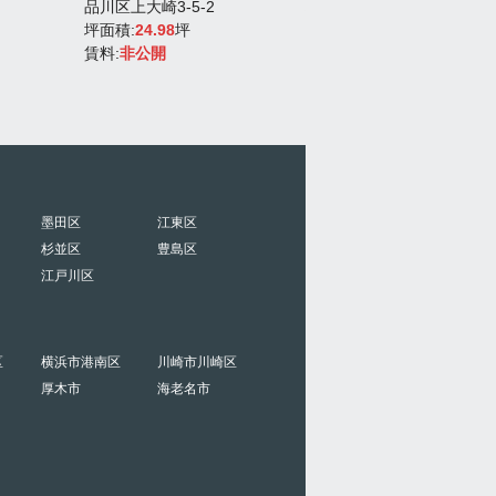
品川区上大崎3-5-2
坪面積:
39.45
坪
坪面積:
24.98
坪
賃料:
907,350円
賃料:
非公開
墨田区
江東区
杉並区
豊島区
江戸川区
区
横浜市港南区
川崎市川崎区
厚木市
海老名市