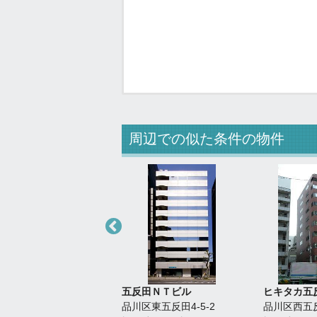
周辺での似た条件の物件
ドシー目黒不動前ビル
五反田ＮＴビル
ヒキタカ五
区西五反田3-15-6
品川区東五反田4-5-2
品川区西五反田