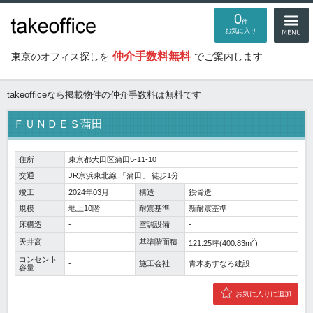
0
件
お気に入り
仲介手数料無料
東京のオフィス探しを
でご案内します
takeofficeなら掲載物件の仲介手数料は無料です
ＦＵＮＤＥＳ蒲田
住所
東京都大田区蒲田5-11-10
交通
JR京浜東北線
「
蒲田
」 徒歩1分
竣工
2024年03月
構造
鉄骨造
規模
地上10階
耐震基準
新耐震基準
床構造
-
空調設備
-
2
天井高
-
基準階面積
121.25坪(400.83m
)
コンセント
-
施工会社
青木あすなろ建設
容量
お気に入りに追加