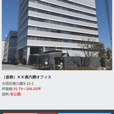
（仮称）ＫＫ南六郷オフィス
大田区南六郷3-12-1
坪面積:
51.79～206.03
坪
賃料:
非公開