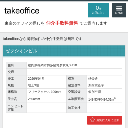
0
件
お気に入り
仲介手数料無料
東京のオフィス探しを
でご案内します
takeofficeなら掲載物件の仲介手数料は無料です
ゼクシオンビル
住所
福岡県福岡市博多区博多駅東3-128
交通
-
竣工
2026年04月
構造
鉄骨造
規模
地上9階
耐震基準
新耐震基準
床構造
フリーアクセス 100mm
空調設備
個別空調
2
天井高
2800mm
基準階面積
149.53坪(494.31m
)
コンセント
-
施工会社
容量
お気に入りに追加