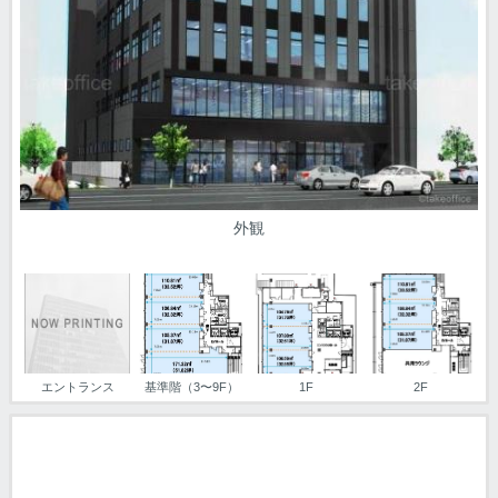
外観
エントランス
基準階（3〜9F）
1F
2F