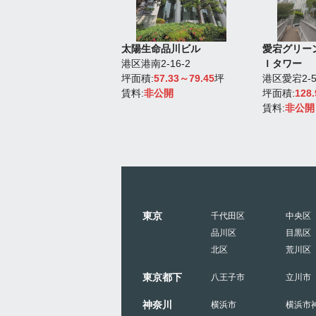
ンダヒルズ森タワー
太陽生命品川ビル
愛宕グリー
虎ノ門5-11-2
港区港南2-16-2
Ｉタワー
積:
287.11～314.23
坪
坪面積:
57.33～79.45
坪
港区愛宕2-5
:
非公開
賃料:
非公開
坪面積:
128
賃料:
非公開
東京
千代田区
中央区
品川区
目黒区
北区
荒川区
東京都下
八王子市
立川市
神奈川
横浜市
横浜市