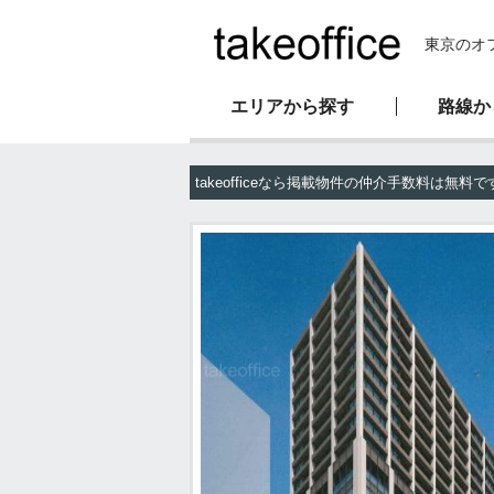
東京のオ
エリアから探す
路線か
新耐震基準物件
オフィス移転マニュアル
会社概要
takeofficeなら掲載物件の仲介手数料は無料で
駅直結物件