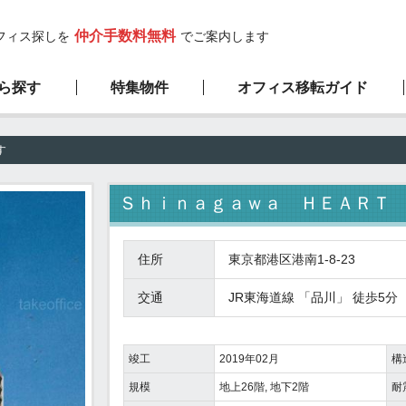
仲介手数料無料
フィス探しを
でご案内します
ら探す
特集物件
オフィス移転ガイド
高層ビル物件
サービスの流れ
弊社の特徴
新築物件
す
1階限定物件
厳選100坪以上
Ｓｈｉｎａｇａｗａ ＨＥＡＲＴ
住所
東京都港区港南1-8-23
交通
JR東海道線
「
品川
」 徒歩5分
竣工
2019年02月
構
規模
地上26階, 地下2階
耐