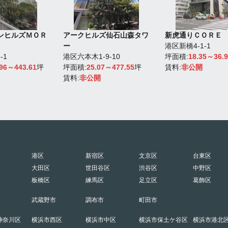
ンヒルズＭＯＲ
アークヒルズ仙石山森タワ
新虎通りＣＯＲＥ
ー
港区新橋4-1-1
-1
港区六本木1-9-10
坪面積:
18.35～36.
.96～443.61
坪
坪面積:
25.07～477.55
坪
賃料:
非公開
賃料:
非公開
港区
新宿区
文京区
台東区
大田区
世田谷区
渋谷区
中野区
板橋区
練馬区
足立区
葛飾区
武蔵野市
調布市
町田市
神奈川区
横浜市西区
横浜市中区
横浜市保土ケ谷区
横浜市港北