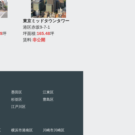
東京ミッドタウンタワー
品川グランドセントラルタ
港区赤坂9-7-1
ワー
99
坪
坪面積:
165.48
坪
港区港南2-16-4
賃料:
非公開
坪面積:
10.53～10.74
坪
賃料:
非公開
墨田区
江東区
杉並区
豊島区
江戸川区
区
横浜市港南区
川崎市川崎区