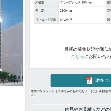
床構造
フリーアクセス 100mm
空
天井高
2800mm
基
2
コンセント容量
施
80VA/m
最新の募集状況や類似
こちら
にお問い合わ
建物パン
建物パンフレットは作成時点のものであり、また計画段階の
す。
内見やお見積りなどの