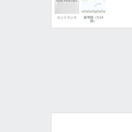
エントランス
基準階（3-14
階）