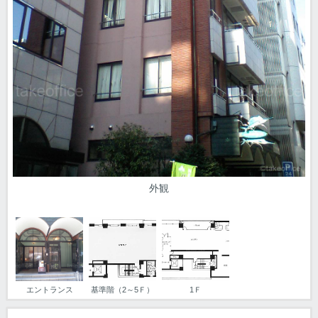
外観
エントランス
基準階（2～5Ｆ）
1Ｆ