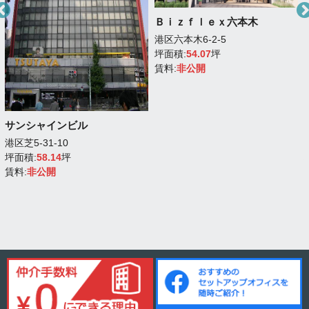
Ｂｉｚｆｌｅｘ六本木
港区六本木6-2-5
坪面積:
54.07
坪
賃料:
非公開
サンシャインビル
港区芝5-31-10
坪面積:
58.14
坪
賃料:
非公開