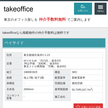
0
件
お気に入り
仲介手数料無料
東京のオフィス探しを
でご案内します
takeofficeなら掲載物件の仲介手数料は無料です
ベイサイド
住所
東京都港区海岸2-1-23
ゆりかもめ
「
日の出
」 徒歩2分
交通
JR山手線
「
浜松町
」 徒歩8分
東京メトロ東西線
「
竹橋
」 徒歩8分
竣工
1989年09月
構造
SRC
規模
地上7階, 地下1階
耐震基準
新耐震基準
床構造
-
空調設備
個別空調
2
天井高
2600mm
基準階面積
50.73坪(167.7m
)
コンセント
-
施工会社
容量
お気に入りに追加