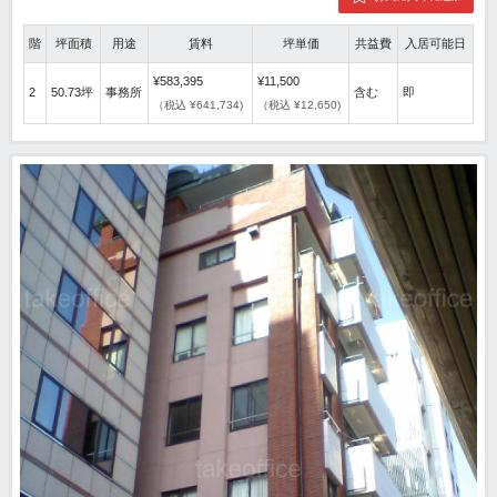
階
坪面積
用途
賃料
坪単価
共益費
入居可能日
¥583,395
¥11,500
2
50.73坪
事務所
含む
即
（税込 ¥641,734)
（税込 ¥12,650)