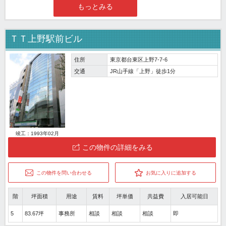
もっとみる
ＴＴ上野駅前ビル
住所
東京都台東区上野7-7-6
交通
JR山手線「上野」徒歩1分
竣工：1993年02月
この物件の詳細をみる
この物件を問い合わせる
お気に入りに追加する
階
坪面積
用途
賃料
坪単価
共益費
入居可能日
5
83.67坪
事務所
相談
相談
相談
即