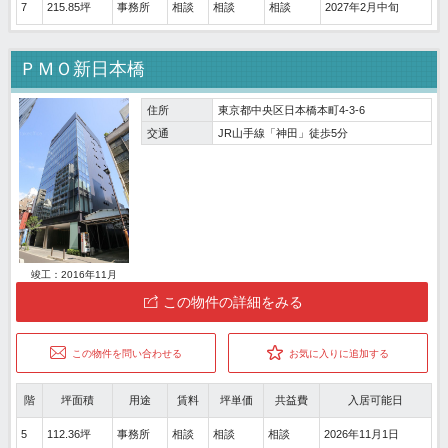
7
215.85坪
事務所
相談
相談
相談
2027年2月中旬
ＰＭＯ新日本橋
住所
東京都中央区日本橋本町4-3-6
交通
JR山手線「神田」徒歩5分
竣工：2016年11月
この物件の詳細をみる
この物件を問い合わせる
お気に入りに追加する
階
坪面積
用途
賃料
坪単価
共益費
入居可能日
5
112.36坪
事務所
相談
相談
相談
2026年11月1日