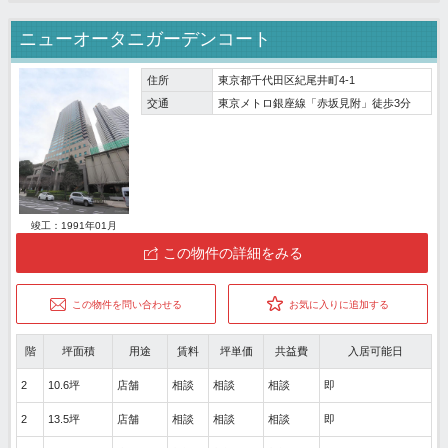
ニューオータニガーデンコート
住所
東京都千代田区紀尾井町4-1
交通
東京メトロ銀座線「赤坂見附」徒歩3分
竣工：1991年01月
この物件の詳細をみる
この物件を問い合わせる
お気に入りに追加する
階
坪面積
用途
賃料
坪単価
共益費
入居可能日
2
10.6坪
店舗
相談
相談
相談
即
2
13.5坪
店舗
相談
相談
相談
即