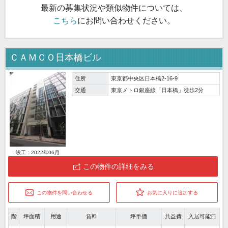
最新の募集状況や類似物件については、
こちら
にお問い合わせください。
ＣＡＭＣＯ日本橋ビル
住所
東京都中央区日本橋2-16-9
交通
東京メトロ銀座線「日本橋」徒歩2分
竣工：2022年06月
この物件の詳細をみる
この物件を問い合わせる
お気に入りに追加する
階
坪面積
用途
賃料
坪単価
共益費
入居可能日