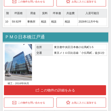
この物件を問い合わせる
お気に入りに追加する
階
坪面積
用途
賃料
坪単価
共益費
入居可能日
10
59.92坪
事務所
相談
相談
相談
2026年11月中旬
ＰＭＯ日本橋江戸通
住所
東京都中央区日本橋小伝馬町1-5
交通
東京メトロ日比谷線「小伝馬町」徒歩1分
竣工：2016年06月
この物件の詳細をみる
この物件を問い合わせる
お気に入りに追加する