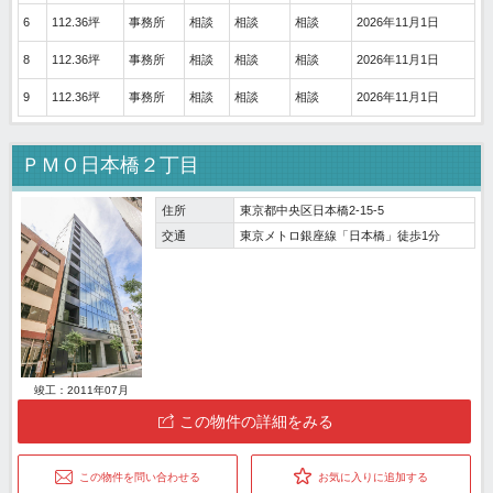
6
112.36坪
事務所
相談
相談
相談
2026年11月1日
8
112.36坪
事務所
相談
相談
相談
2026年11月1日
9
112.36坪
事務所
相談
相談
相談
2026年11月1日
ＰＭＯ日本橋２丁目
住所
東京都中央区日本橋2-15-5
交通
東京メトロ銀座線「日本橋」徒歩1分
竣工：2011年07月
この物件の詳細をみる
この物件を問い合わせる
お気に入りに追加する