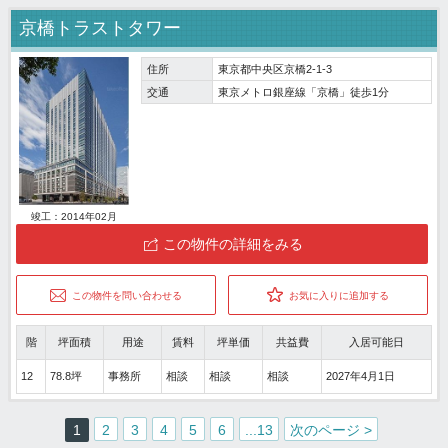
京橋トラストタワー
住所
東京都中央区京橋2-1-3
交通
東京メトロ銀座線「京橋」徒歩1分
竣工：2014年02月
この物件の詳細をみる
この物件を問い合わせる
お気に入りに追加する
階
坪面積
用途
賃料
坪単価
共益費
入居可能日
12
78.8坪
事務所
相談
相談
相談
2027年4月1日
1
2
3
4
5
6
...13
次のページ >