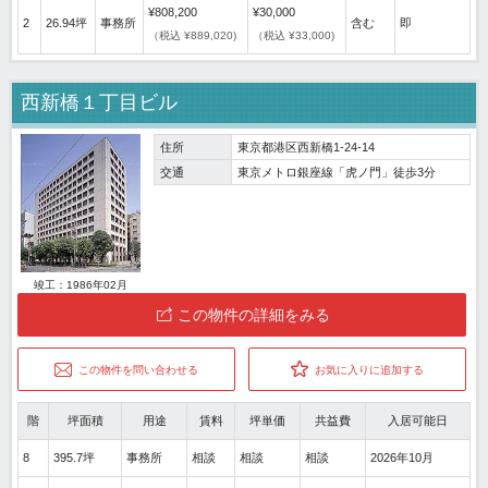
¥808,200
¥30,000
2
26.94坪
事務所
含む
即
（税込 ¥889,020)
（税込 ¥33,000)
西新橋１丁目ビル
住所
東京都港区西新橋1-24-14
交通
東京メトロ銀座線「虎ノ門」徒歩3分
竣工：1986年02月
この物件の詳細をみる
この物件を問い合わせる
お気に入りに追加する
階
坪面積
用途
賃料
坪単価
共益費
入居可能日
8
395.7坪
事務所
相談
相談
相談
2026年10月