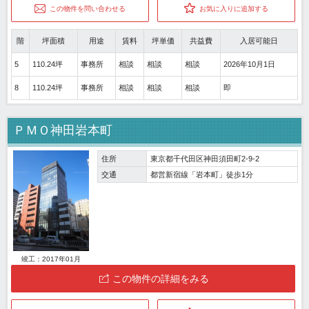
この物件を問い合わせる
お気に入りに追加する
階
坪面積
用途
賃料
坪単価
共益費
入居可能日
5
110.24坪
事務所
相談
相談
相談
2026年10月1日
8
110.24坪
事務所
相談
相談
相談
即
ＰＭＯ神田岩本町
住所
東京都千代田区神田須田町2-9-2
交通
都営新宿線「岩本町」徒歩1分
竣工：2017年01月
この物件の詳細をみる