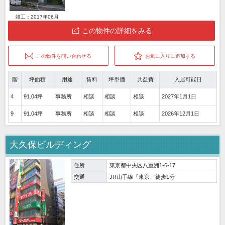
竣工：2017年06月
この物件の詳細をみる
この物件を問い合わせる
お気に入りに追加する
階
坪面積
用途
賃料
坪単価
共益費
入居可能日
4
91.04坪
事務所
相談
相談
相談
2027年1月1日
9
91.04坪
事務所
相談
相談
相談
2026年12月1日
大久保ビルディング
住所
東京都中央区八重洲1-6-17
交通
JR山手線「東京」徒歩1分