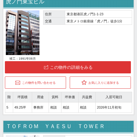
虎ノ門東宝ビル
住所
東京都港区虎ノ門1-1-23
交通
東京メトロ銀座線「虎ノ門」徒歩1分
竣工：1991年08月
この物件の詳細をみる
この物件を問い合わせる
お気に入りに追加する
階
坪面積
用途
賃料
坪単価
共益費
入居可能日
5
49.25坪
事務所
相談
相談
相談
2026年11月初旬
ＴＯＦＲＯＭ ＹＡＥＳＵ ＴＯＷＥＲ