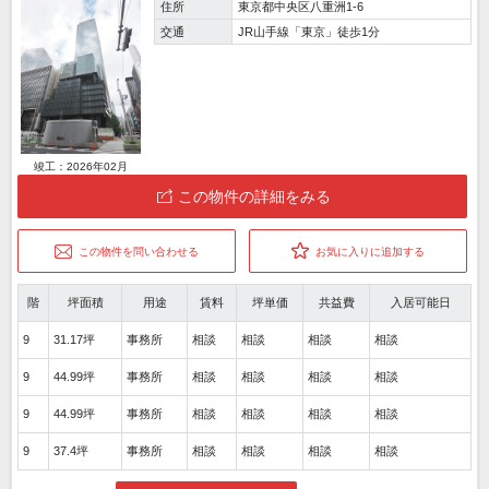
住所
東京都中央区八重洲1-6
交通
JR山手線「東京」徒歩1分
竣工：2026年02月
この物件の詳細をみる
この物件を問い合わせる
お気に入りに追加する
階
坪面積
用途
賃料
坪単価
共益費
入居可能日
9
31.17坪
事務所
相談
相談
相談
相談
9
44.99坪
事務所
相談
相談
相談
相談
9
44.99坪
事務所
相談
相談
相談
相談
9
37.4坪
事務所
相談
相談
相談
相談