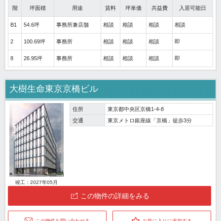
階
坪面積
用途
賃料
坪単価
共益費
入居可能日
B1
54.6坪
事務所兼店舗
相談
相談
相談
相談
2
100.69坪
事務所
相談
相談
相談
即
8
26.95坪
事務所
相談
相談
相談
即
大樹生命東京京橋ビル
住所
東京都中央区京橋1-4-8
交通
東京メトロ銀座線「京橋」徒歩3分
竣工：2027年05月
この物件の詳細をみる
この物件を問い合わせる
お気に入りに追加する