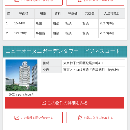
階
坪面積
用途
賃料
坪単価
共益費
入居可能日
1
15.44坪
店舗
相談
相談
相談
2027年6月
2
121.28坪
事務所
相談
相談
相談
2027年6月
ニューオータニガーデンタワー ビジネスコート
住所
東京都千代田区紀尾井町4-1
交通
東京メトロ銀座線「赤坂見附」徒歩3分
竣工：1974年09月
この物件の詳細をみる
この物件を問い合わせる
お気に入りに追加する