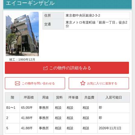
エイコーギンザビル
住所
東京都中央区銀座2-3-2
東京メトロ有楽町線「銀座一丁目」徒歩2
交通
分
竣工：1993年12月
この物件の詳細をみる
この物件を問い合わせる
お気に入りに追加する
階
坪面積
用途
賃料
坪単価
共益費
入居可能日
B1〜1
65.05坪
事務所
相談
相談
相談
即
2
41.88坪
事務所
相談
相談
相談
即
5
41.88坪
事務所
相談
相談
相談
2026年11月1日