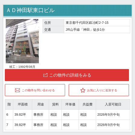
ＡＤ神田駅東口ビル
住所
東京都千代田区鍛冶町2-7-15
交通
JR山手線「神田」徒歩1分
竣工：1992年08月
この物件の詳細をみる
この物件を問い合わせる
お気に入りに追加する
階
坪面積
用途
賃料
坪単価
共益費
入居可能日
6
39.82坪
事務所
相談
相談
相談
2026年9月中旬
7
39.82坪
事務所
相談
相談
相談
2026年9月中旬