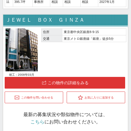
11
395.7坪
事務所
相談
相談
相談
2027年1月
ＪＥＷＥＬ ＢＯＸ ＧＩＮＺＡ
住所
東京都中央区銀座8-9-15
交通
東京メトロ銀座線「銀座」徒歩5分
竣工：2008年03月
この物件の詳細をみる
この物件を問い合わせる
お気に入りに追加する
最新の募集状況や類似物件については、
こちら
にお問い合わせください。