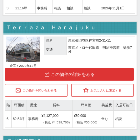
3
21.16坪
事務所
相談
相談
相談
2026年11月1日
Ｔｅｒｒａｚａ Ｈａｒａｊｕｋｕ
住所
東京都渋谷区神宮前2-31-11
東京メトロ千代田線「明治神宮前」徒歩7
交通
分
竣工：2022年12月
この物件の詳細をみる
この物件を問い合わせる
お気に入りに追加する
階
坪面積
用途
賃料
坪単価
共益費
入居可能日
¥4,127,000
¥50,000
6
82.54坪
事務所
含む
相談
（税込 ¥4,539,700)
（税込 ¥55,000)