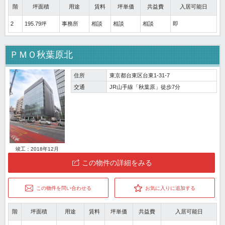
階
坪面積
用途
賃料
坪単価
共益費
入居可能日
2
195.79坪
事務所
相談
相談
相談
即
ＰＭＯ秋葉原北
住所
東京都台東区台東1-31-7
交通
JR山手線「秋葉原」徒歩7分
竣工：2018年12月
この物件の詳細をみる
この物件を問い合わせる
お気に入りに追加する
階
坪面積
用途
賃料
坪単価
共益費
入居可能日