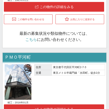
竣工：1985年01月
この物件の詳細をみる
この物件を問い合わせる
お気に入りに追加する
最新の募集状況や類似物件については、
こちら
にお問い合わせください。
ＰＭＯ平河町
住所
東京都千代田区平河町2-7-3
交通
東京メトロ半蔵門線「永田町」徒歩1分
竣工：2016年01月