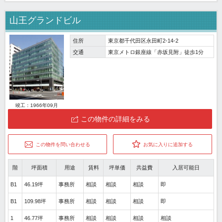
山王グランドビル
住所
東京都千代田区永田町2-14-2
交通
東京メトロ銀座線「赤坂見附」徒歩1分
竣工：1966年09月
この物件の詳細をみる
この物件を問い合わせる
お気に入りに追加する
階
坪面積
用途
賃料
坪単価
共益費
入居可能日
B1
46.19坪
事務所
相談
相談
相談
即
B1
109.98坪
事務所
相談
相談
相談
即
1
46.77坪
事務所
相談
相談
相談
相談