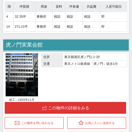
階
坪面積
用途
賃料
坪単価
共益費
入居可能日
4
32.35坪
事務所
相談
相談
相談
即
14
271.21坪
事務所
相談
相談
相談
即
虎ノ門実業会館
住所
東京都港区虎ノ門1-1-20
交通
東京メトロ銀座線「虎ノ門」徒歩1分
竣工：1955年11月
この物件の詳細をみる
この物件を問い合わせる
お気に入りに追加する