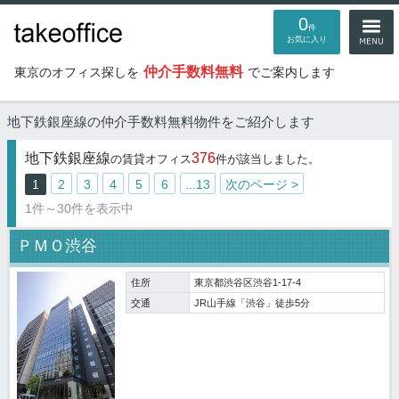
0
件
お気に入り
仲介手数料無料
東京のオフィス探しを
でご案内します
地下鉄銀座線の仲介手数料無料物件
をご紹介します
地下鉄銀座線
376
の賃貸オフィス
件が該当しました。
1
2
3
4
5
6
...13
次のページ >
1件～30件を表示中
ＰＭＯ渋谷
住所
東京都渋谷区渋谷1-17-4
交通
JR山手線「渋谷」徒歩5分