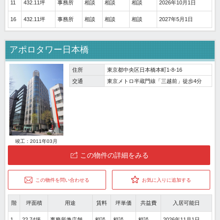
11
432.11坪
事務所
相談
相談
相談
2026年10月1日
16
432.11坪
事務所
相談
相談
相談
2027年5月1日
アポロタワー日本橋
住所
東京都中央区日本橋本町1-8-16
交通
東京メトロ半蔵門線「三越前」徒歩4分
竣工：2011年03月
この物件の詳細をみる
この物件を問い合わせる
お気に入りに追加する
階
坪面積
用途
賃料
坪単価
共益費
入居可能日
1
22.74坪
事務所兼店舗
相談
相談
相談
2026年11月1日