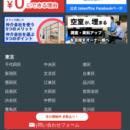
東京
千代田区
中央区
港区
新宿区
文京区
台東区
墨田区
江東区
品川区
目黒区
大田区
世田谷区
渋谷区
中野区
杉並区
豊島区
北区
荒川区
非公開物件 多数あり！
板橋区
練馬区
足立区
お問い合わせフォーム
葛飾区
江戸川区