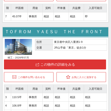
階
坪面積
用途
賃料
坪単価
共益費
入居可能日
7
45.07坪
事務所
相談
相談
相談
即
ＴＯＦＲＯＭ ＹＡＥＳＵ ＴＨＥ ＦＲＯＮＴ
住所
東京都中央区八重洲1-9
交通
JR山手線「東京」徒歩1分
竣工：2026年07月
この物件の詳細をみる
この物件を問い合わせる
お気に入りに追加する
階
坪面積
用途
賃料
坪単価
共益費
入居可能日
3
110.5坪
事務所
相談
相談
相談
相談
4
106.8坪
事務所
相談
相談
相談
相談