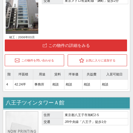
交通
東京メトロ有楽町線「麹町」徒歩2分
竣工：2006年03月
この物件の詳細をみる
この物件を問い合わせる
お気に入りに追加する
階
坪面積
用途
賃料
坪単価
共益費
入居可能日
4
42.24坪
事務所
相談
相談
相談
相談
八王子ツインタワーＡ館
住所
東京都八王子市旭町2-5
交通
JR中央線「八王子」徒歩1分