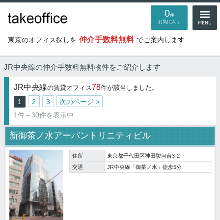
0
件
お気に入り
仲介手数料無料
東京のオフィス探しを
でご案内します
JR中央線の仲介手数料無料物件
をご紹介します
JR中央線
78
の賃貸オフィス
件が該当しました。
1
2
3
次のページ >
1件～30件を表示中
新御茶ノ水アーバントリニティビル
住所
東京都千代田区神田駿河台3-2
交通
JR中央線「御茶ノ水」徒歩5分