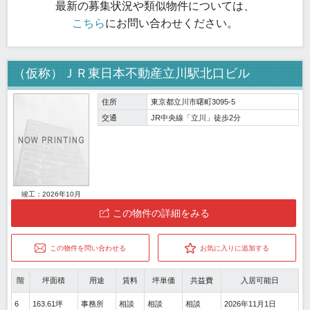
最新の募集状況や類似物件については、
こちら
にお問い合わせください。
（仮称）ＪＲ東日本不動産立川駅北口ビル
住所
東京都立川市曙町3095-5
交通
JR中央線「立川」徒歩2分
竣工：2026年10月
この物件の詳細をみる
この物件を問い合わせる
お気に入りに追加する
階
坪面積
用途
賃料
坪単価
共益費
入居可能日
6
163.61坪
事務所
相談
相談
相談
2026年11月1日