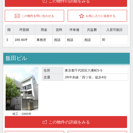
この物件の詳細をみる
この物件を問い合わせる
お気に入りに追加する
階
坪面積
用途
賃料
坪単価
共益費
入居可能日
3
189.46坪
事務所
相談
相談
相談
即
飯田ビル
住所
東京都千代田区六番町5-5
交通
JR中央線「四ツ谷」徒歩4分
竣工：1990年
この物件の詳細をみる