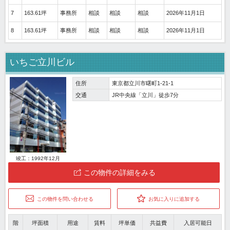
7
163.61坪
事務所
相談
相談
相談
2026年11月1日
8
163.61坪
事務所
相談
相談
相談
2026年11月1日
いちご立川ビル
住所
東京都立川市曙町1-21-1
交通
JR中央線「立川」徒歩7分
竣工：1992年12月
この物件の詳細をみる
この物件を問い合わせる
お気に入りに追加する
階
坪面積
用途
賃料
坪単価
共益費
入居可能日