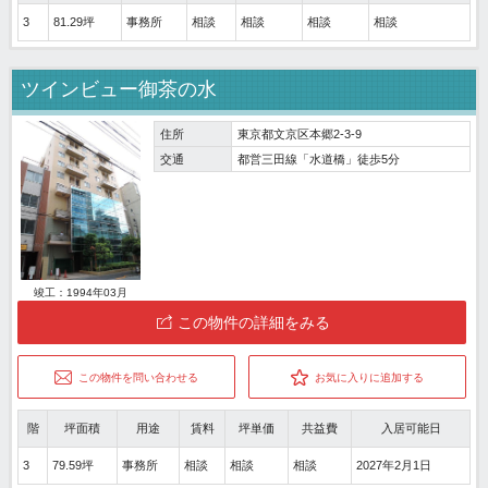
3
81.29坪
事務所
相談
相談
相談
相談
ツインビュー御茶の水
住所
東京都文京区本郷2-3-9
交通
都営三田線「水道橋」徒歩5分
竣工：1994年03月
この物件の詳細をみる
この物件を問い合わせる
お気に入りに追加する
階
坪面積
用途
賃料
坪単価
共益費
入居可能日
3
79.59坪
事務所
相談
相談
相談
2027年2月1日