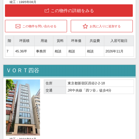
竣工：1995年08月
この物件の詳細をみる
この物件を問い合わせる
お気に入りに追加する
階
坪面積
用途
賃料
坪単価
共益費
入居可能日
7
45.36坪
事務所
相談
相談
相談
2026年11月
ＶＯＲＴ四谷
住所
東京都新宿区四谷2-2-18
交通
JR中央線「四ツ谷」徒歩4分