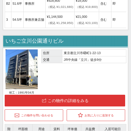
¥928,800
¥18,000
B2
51.6坪
事務所
含む
即
（税込 ¥1,021,680)
（税込 ¥19,800)
¥1,144,500
¥21,000
3
54.5坪
事務所兼店舗
含む
即
（税込 ¥1,258,950)
（税込 ¥23,100)
いちご立川公園通りビル
住所
東京都立川市曙町1-22-13
交通
JR中央線「立川」徒歩9分
竣工：1991年04月
この物件の詳細をみる
この物件を問い合わせる
お気に入りに追加する
階
坪面積
用途
賃料
坪単価
共益費
入居可能日