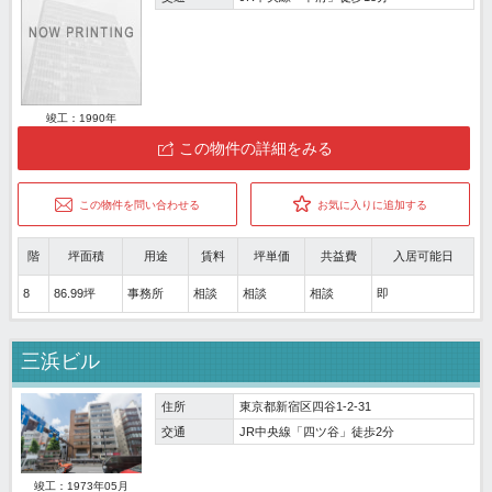
竣工：1990年
この物件の詳細をみる
この物件を問い合わせる
お気に入りに追加する
階
坪面積
用途
賃料
坪単価
共益費
入居可能日
8
86.99坪
事務所
相談
相談
相談
即
三浜ビル
住所
東京都新宿区四谷1-2-31
交通
JR中央線「四ツ谷」徒歩2分
竣工：1973年05月