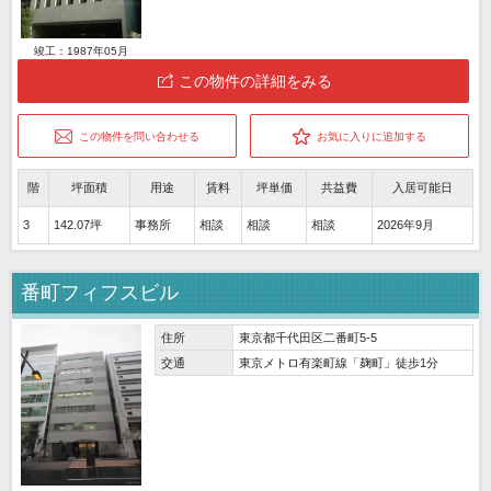
竣工：1987年05月
この物件の詳細をみる
この物件を問い合わせる
お気に入りに追加する
階
坪面積
用途
賃料
坪単価
共益費
入居可能日
3
142.07坪
事務所
相談
相談
相談
2026年9月
番町フィフスビル
住所
東京都千代田区二番町5-5
交通
東京メトロ有楽町線「麹町」徒歩1分