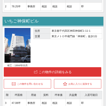
2
78.25坪
事務所
相談
相談
相談
即
いちご神保町ビル
住所
東京都千代田区神田神保町1-11-1
交通
東京メトロ半蔵門線「神保町」徒歩1分
竣工：1994年03月
この物件の詳細をみる
この物件を問い合わせる
お気に入りに追加する
階
坪面積
用途
賃料
坪単価
共益費
入居可能日
3
47.08坪
事務所
相談
相談
相談
即