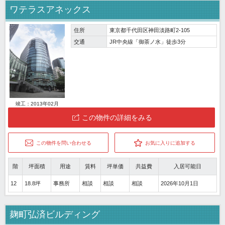
ワテラスアネックス
住所
東京都千代田区神田淡路町2-105
交通
JR中央線「御茶ノ水」徒歩3分
竣工：2013年02月
この物件の詳細をみる
この物件を問い合わせる
お気に入りに追加する
階
坪面積
用途
賃料
坪単価
共益費
入居可能日
12
18.8坪
事務所
相談
相談
相談
2026年10月1日
麹町弘済ビルディング