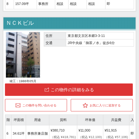
8
157.09坪
事務所
相談
相談
相談
即
ＮＣＫビル
住所
東京都文京区本郷3-3-11
交通
JR中央線「御茶ノ水」徒歩6分
竣工：1986年05月
この物件の詳細をみる
この物件を問い合わせる
お気に入りに追加する
階
坪面積
用途
賃料
坪単価
共益費
入居
¥380,710
¥11,000
¥51,915
6
34.61坪
事務所兼店舗
即
（税込 ¥418,781)
（税込 ¥12,100)
（税込 ¥57,106)