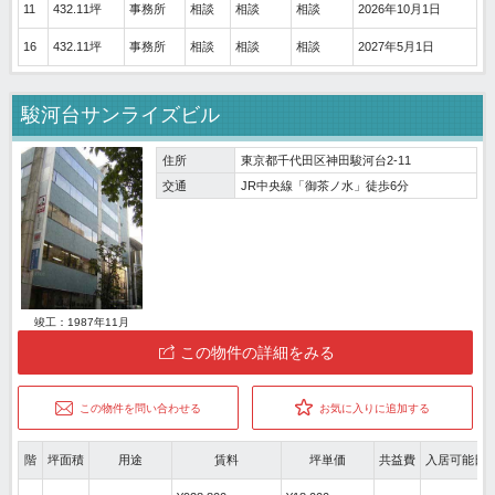
11
432.11坪
事務所
相談
相談
相談
2026年10月1日
16
432.11坪
事務所
相談
相談
相談
2027年5月1日
駿河台サンライズビル
住所
東京都千代田区神田駿河台2-11
交通
JR中央線「御茶ノ水」徒歩6分
竣工：1987年11月
この物件の詳細をみる
この物件を問い合わせる
お気に入りに追加する
階
坪面積
用途
賃料
坪単価
共益費
入居可能日