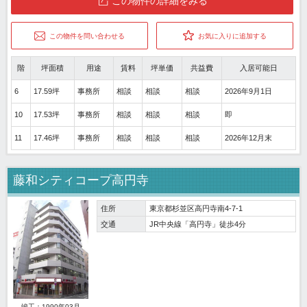
この物件の詳細をみる
この物件を問い合わせる
お気に入りに追加する
階
坪面積
用途
賃料
坪単価
共益費
入居可能日
6
17.59坪
事務所
相談
相談
相談
2026年9月1日
10
17.53坪
事務所
相談
相談
相談
即
11
17.46坪
事務所
相談
相談
相談
2026年12月末
藤和シティコープ高円寺
住所
東京都杉並区高円寺南4-7-1
交通
JR中央線「高円寺」徒歩4分
竣工：1990年03月