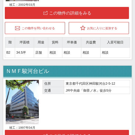
竣工：2002年03月
この物件の詳細をみる
この物件を問い合わせる
お気に入りに追加する
階
坪面積
用途
賃料
坪単価
共益費
入居可能日
B2
34.5坪
店舗
相談
相談
相談
相談
ＮＭＦ駿河台ビル
住所
東京都千代田区神田駿河台2-5-12
交通
JR中央線「御茶ノ水」徒歩5分
竣工：1997年04月