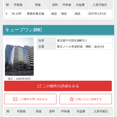
階
坪面積
用途
賃料
坪単価
共益費
入居可能日
3
50.13坪
事務所兼店舗
相談
相談
相談
2027年1月1日
キューブワン麹町
住所
東京都千代田区麹町5-1
交通
東京メトロ有楽町線「麹町」徒歩3分
竣工：1993年09月
この物件の詳細をみる
この物件を問い合わせる
お気に入りに追加する
階
坪面積
用途
賃料
坪単価
共益費
入居可能日