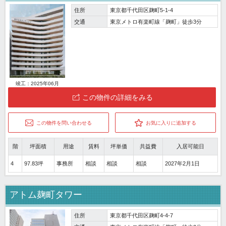
住所
東京都千代田区麹町5-1-4
交通
東京メトロ有楽町線「麹町」徒歩3分
竣工：2025年06月
この物件の詳細をみる
この物件を問い合わせる
お気に入りに追加する
階
坪面積
用途
賃料
坪単価
共益費
入居可能日
4
97.83坪
事務所
相談
相談
相談
2027年2月1日
アトム麹町タワー
住所
東京都千代田区麹町4-4-7