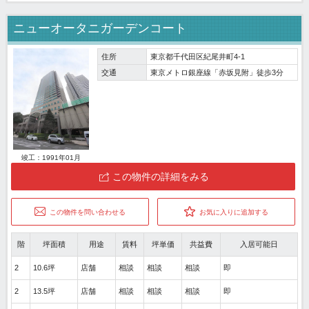
ニューオータニガーデンコート
住所
東京都千代田区紀尾井町4-1
交通
東京メトロ銀座線「赤坂見附」徒歩3分
竣工：1991年01月
この物件の詳細をみる
この物件を問い合わせる
お気に入りに追加する
階
坪面積
用途
賃料
坪単価
共益費
入居可能日
2
10.6坪
店舗
相談
相談
相談
即
2
13.5坪
店舗
相談
相談
相談
即